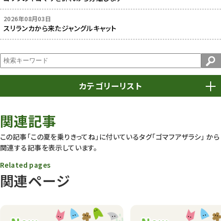
2026年08月03日
スリランカから来たジャングルキャット
カテゴリーリスト
春まつり
9
関連記事
動物園
1638
この記事「この夏を乗りきってね」に付いているタグ
「ゴマフアザラシ」
から
関連する記事を表示しています。
動物園長のZooコラム
172
Related pages
動物園その他
117
関連ページ
植物園
510
植物たち
407