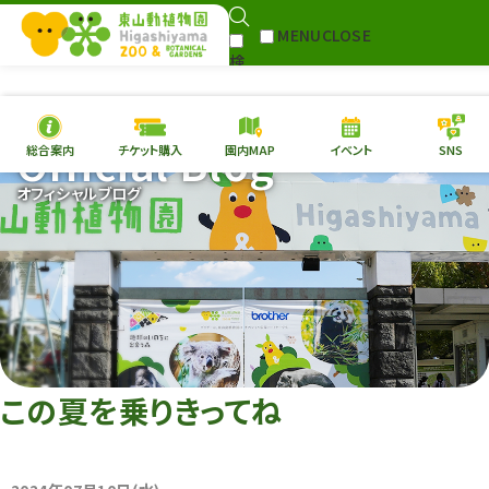
MENU
CLOSE
検
Select Language
▼
索
Official Blog
総合案内
チケット購入
園内MAP
イベント
SNS
本日の
開園情報
チケ
オフィシャルブログ
園内MAP
イベント
総合案内
動物園
植物園
東山動植物園
再生プラン
への支援
この夏を乗りきってね
環境教育
サイトマップ
Follow me