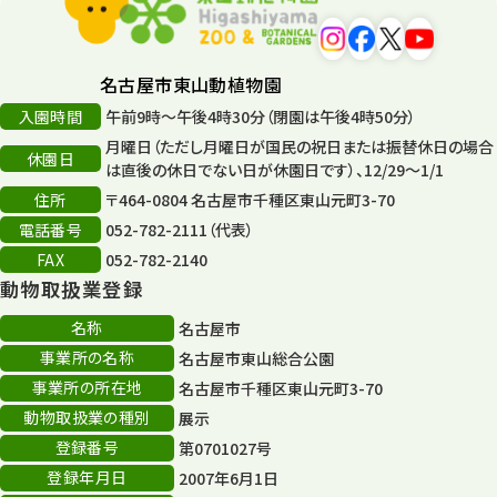
平和公園
15
森のとこやさん
121
名古屋市東山動植物園
再生
132
入園時間
午前9時～午後4時30分（閉園は午後4時50分）
月曜日（ただし月曜日が国民の祝日または振替休日の場合
再生フォーラム
14
休園日
は直後の休日でない日が休園日です）、12/29～1/1
住所
80周年
〒464-0804 名古屋市千種区東山元町3-70
36
電話番号
052-782-2111（代表）
その他
406
FAX
052-782-2140
動物取扱業登録
その他イベント
10
名称
名古屋市
スカイタワー
3
事業所の名称
名古屋市東山総合公園
事業所の所在地
名古屋市千種区東山元町3-70
年末年始のイベント
5
動物取扱業の種別
展示
秋まつり
10
登録番号
第0701027号
登録年月日
2007年6月1日