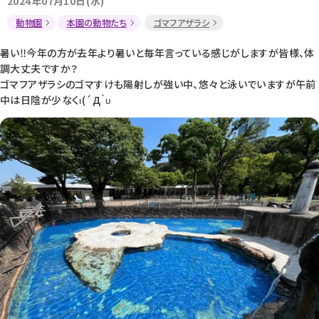
2024年07月10日(水)
動物園
本園の動物たち
ゴマフアザラシ
暑い‼今年の方が去年より暑いと毎年言っている感じがしますが皆様、体
調大丈夫ですか？
ゴマフアザラシのゴマすけも陽射しが強い中、悠々と泳いでいますが午前
中は日陰が少なくι(´Д｀υ