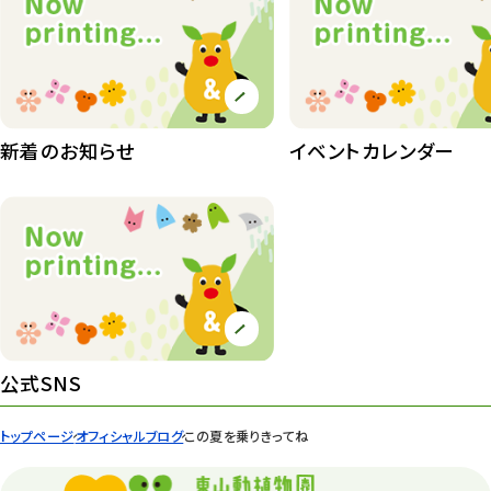
植物園長の庭
177
植物園 その他
423
桜情報
83
新着のお知らせ
イベントカレンダー
紅葉情報
52
ズーボ
68
イベント
439
園内の様子
168
環境教育
44
公式SNS
遊園地
6
トップページ
オフィシャルブログ
この夏を乗りきってね
タワー
56