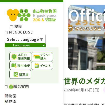
Offic
検索
オフィシャルブロ
MENU
CLOSE
Select Language
▼
本日の
チケット
開園情報
購入
園内MAP
イベント
駐車場
世界のメダ
総合案内
2024年06月16日(日)
動物園
植物園