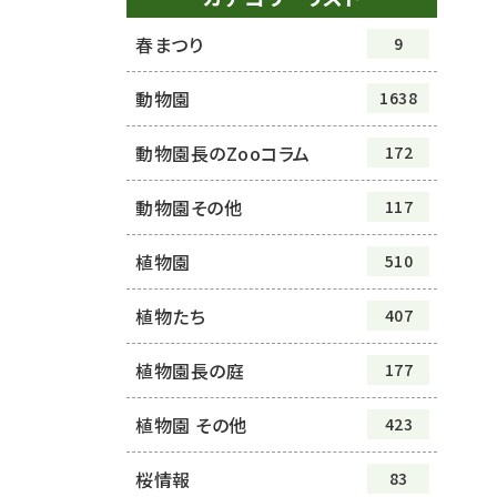
春まつり
9
動物園
1638
動物園長のZooコラム
172
動物園その他
117
植物園
510
植物たち
407
植物園長の庭
177
植物園 その他
423
桜情報
83