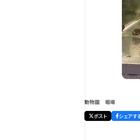
動物園 堀場
ポスト
シェアす