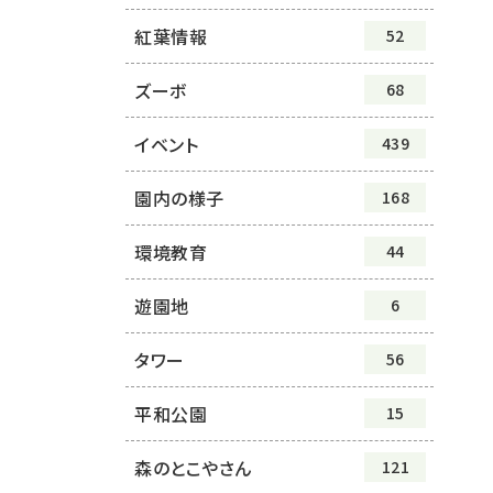
紅葉情報
52
ズーボ
68
イベント
439
園内の様子
168
環境教育
44
遊園地
6
タワー
56
平和公園
15
森のとこやさん
121