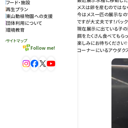
最近展示水槽に移動した
フード・施設
メスは卵を産むのではな
再生プラン
今はメス一匹の展示なの
東山動植物園への支援
ですが大丈夫です！バック
団体利用について
現在展示に出ている子の
環境教育
餌をたくさん食べてもら
サイトマップ
楽しみにお待ちください
Follow me!
コーナーにいるアウダク