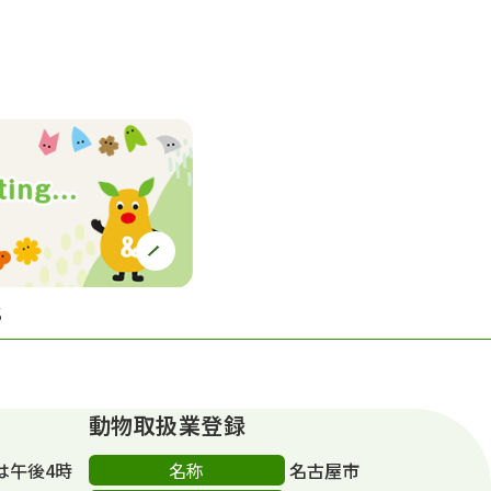
S
動物取扱業登録
名称
は午後4時
名古屋市