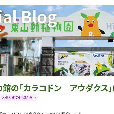
ial Blog
グ
カ館の「カラコドン アウダクス」
メダカ館の仲間たち