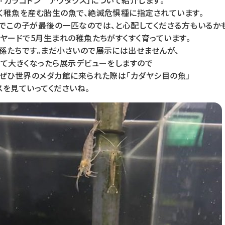
「カラコドン アウダクス」について紹介します。
く稚魚を産む胎生の魚で、絶滅危惧種に指定されています。
でこの子が最後の一匹なのでは、と心配してくださる方もいるかも
ヤードで5月生まれの稚魚たちがすくすく育っています。
孫たちです。まだ小さいので展示には出せませんが、
って大きくなったら展示デビューをしますので
！ぜひ世界のメダカ館に来られた際は「カダヤシ目の魚」
スを見ていってくださいね。