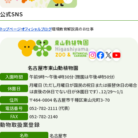
環境教育
44
公式SNS
遊園地
6
トップページ
オフィシャルブログ
環境教育解説員のお仕事
タワー
56
平和公園
15
森のとこやさん
121
名古屋市東山動植物園
再生
132
入園時間
午前9時～午後4時30分（閉園は午後4時50分）
月曜日（ただし月曜日が国民の祝日または振替休日の場合
再生フォーラム
14
休園日
は直後の休日でない日が休園日です）、12/29～1/1
住所
80周年
〒464-0804 名古屋市千種区東山元町3-70
36
電話番号
052-782-2111（代表）
その他
406
FAX
052-782-2140
動物取扱業登録
その他イベント
10
名称
名古屋市