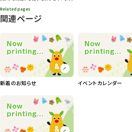
Related pages
動物園その他
117
関連ページ
植物園
510
植物たち
407
植物園長の庭
177
植物園 その他
423
桜情報
83
新着のお知らせ
イベントカレンダー
紅葉情報
52
ズーボ
68
イベント
439
園内の様子
168