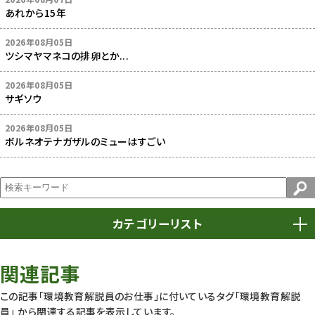
あれから15年
2026年08月05日
ツシマヤマネコの排卵とか...
2026年08月05日
サギソウ
2026年08月05日
ボルネオテナガザルのミューはすごい
カテゴリーリスト
春まつり
9
関連記事
動物園
1640
この記事「環境教育解説員のお仕事」に付いているタグ
「環境教育解説
員」
から関連する記事を表示しています。
動物園長のZooコラム
172