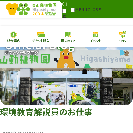
MENU
CLOSE
検
Select Language
▼
索
Official Blog
総合案内
チケット購入
園内MAP
イベント
SNS
本日の
開園情報
チケ
オフィシャルブログ
園内MAP
イベント
総合案内
動物園
植物園
東山動植物園
再生プラン
への支援
環境教育解説員のお仕事
環境教育
サイトマップ
Follow me