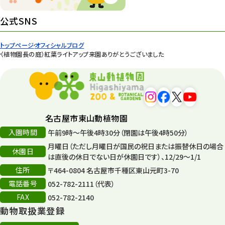
イベント
439
公式SNS
園内の様子
168
トップページ
オフィシャルブログ
（植物園長の庭）紅葉ライトアップ来園ありがとうございました
環境教育
44
遊園地
6
タワー
56
名古屋市東山動植物園
平和公園
15
入園時間
午前9時～午後4時30分（閉園は午後4時50分）
月曜日（ただし月曜日が国民の祝日または振替休日の場合
森のとこやさん
121
休園日
は直後の休日でない日が休園日です）、12/29～1/1
再生
132
住所
〒464-0804 名古屋市千種区東山元町3-70
電話番号
052-782-2111（代表）
再生フォーラム
14
FAX
052-782-2140
動物取扱業登録
80周年
36