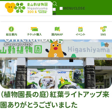
MENU
CLOSE
検
Select Language
▼
索
Official Blog
総合案内
チケット購入
園内MAP
イベント
SNS
本日の
開園情報
チケ
オフィシャルブログ
園内MAP
イベント
総合案内
動物園
植物園
東山動植物園
再生プラン
への支援
（植物園長の庭）紅葉ライトアップ来
環境教育
園ありがとうございました
サイトマップ
Follow me