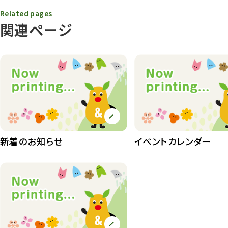
春まつり
9
Related pages
関連ページ
動物園
1639
動物園長のZooコラム
172
動物園その他
117
植物園
510
植物たち
407
植物園長の庭
177
新着のお知らせ
イベントカレンダー
植物園 その他
423
桜情報
83
紅葉情報
52
ズーボ
68