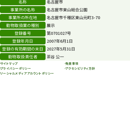
名称
名古屋市
その他
406
事業所の名称
名古屋市東山総合公園
その他イベント
事業所の所在地
名古屋市千種区東山元町3-70
10
動物取扱業の種別
展示
スカイタワー
3
登録番号
第0701027号
登録年月日
2007年6月1日
年末年始のイベント
5
登録の有効期間の末日
2027年5月31日
秋まつり
10
動物取扱責任者
茶谷 公一
サイトマップ
免責事項
プライバシーポリシー
アクセシビリティ方針
ソーシャルメディアアカウントポリシー