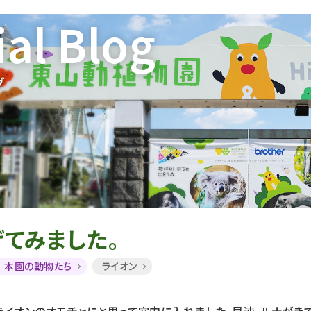
ial Blog
グ
てみました。
本園の動物たち
ライオン