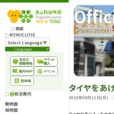
Offic
検索
オフィシャルブロ
MENU
CLOSE
Select Language
▼
本日の
チケット
開園情報
購入
園内MAP
イベント
駐車場
タイヤをあげ
総合案内
2023年09月11日(月)
動物園
植物園