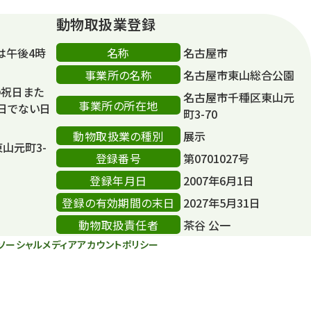
動物取扱業登録
名称
は午後4時
名古屋市
事業所の名称
名古屋市東山総合公園
の祝日また
名古屋市千種区東山元
事業所の所在地
日でない日
町3-70
動物取扱業の種別
展示
東山元町3-
登録番号
第0701027号
登録年月日
2007年6月1日
登録の有効期間の末日
2027年5月31日
動物取扱責任者
茶谷 公一
ソーシャルメディアアカウントポリシー