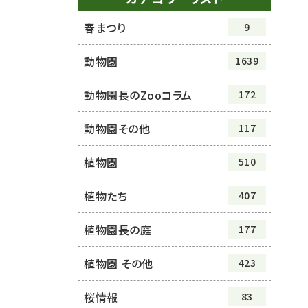
春まつり
9
動物園
1639
動物園長のZooコラム
172
動物園その他
117
植物園
510
植物たち
407
植物園長の庭
177
植物園 その他
423
桜情報
83