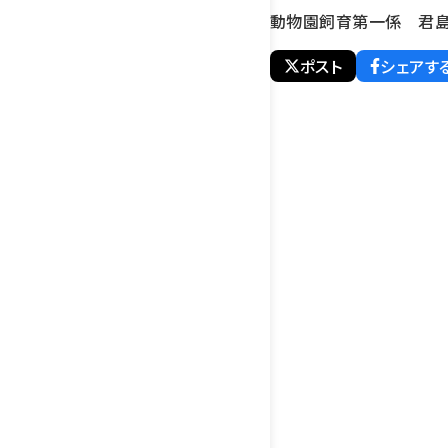
動物園飼育第一係 君
ポスト
シェアす