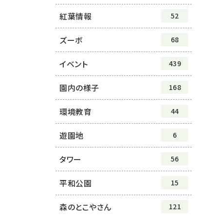
紅葉情報
52
ズーボ
68
イベント
439
園内の様子
168
環境教育
44
遊園地
6
タワー
56
平和公園
15
森のとこやさん
121