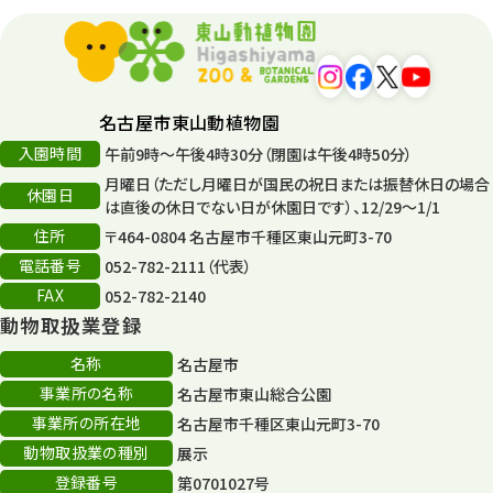
56
平和公園
15
森のとこやさん
121
名古屋市東山動植物園
再生
132
入園時間
午前9時～午後4時30分（閉園は午後4時50分）
月曜日（ただし月曜日が国民の祝日または振替休日の場合
再生フォーラム
14
休園日
は直後の休日でない日が休園日です）、12/29～1/1
住所
80周年
〒464-0804 名古屋市千種区東山元町3-70
36
電話番号
052-782-2111（代表）
その他
406
FAX
052-782-2140
動物取扱業登録
その他イベント
10
名称
名古屋市
スカイタワー
3
事業所の名称
名古屋市東山総合公園
事業所の所在地
名古屋市千種区東山元町3-70
年末年始のイベント
5
動物取扱業の種別
展示
秋まつり
10
登録番号
第0701027号