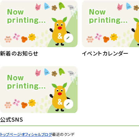
植物たち
407
植物園長の庭
177
植物園 その他
423
桜情報
83
新着のお知らせ
イベントカレンダー
紅葉情報
52
ズーボ
68
イベント
439
園内の様子
168
環境教育
44
公式SNS
遊園地
6
トップページ
オフィシャルブログ
最近のクンデ
タワー