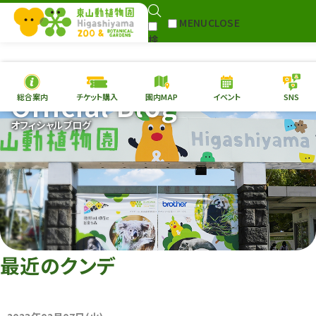
MENU
CLOSE
検
Select Language
▼
索
Official Blog
総合案内
チケット購入
園内MAP
イベント
SNS
本日の
開園情報
チケ
オフィシャルブログ
園内MAP
イベント
総合案内
動物園
植物園
東山動植物園
再生プラン
への支援
最近のクンデ
環境教育
サイトマップ
Follow me