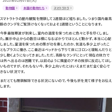
2023年02月07日(火)
動物園
本園の動物たち
スマトラトラ
スマトラトラの屋内観覧を閉鎖して2週間ほど経ちました。つまり国内最高
齢のクンデをご覧頂けなくなっておよそ2週間ということになります。
今季最強寒波が到来し、室内の温度を保つために色々と手を尽くしまし
た。展示中止からの数日は横になるばかりでほとんど動かず、本当に心配
しました。室温を保つための策が功を奏したのか、気温も多少上がったこ
ともプラスに働き、ここ最近はベッドから下りて床にゴロンと寝転んだりと
少し動くようになってきました。ただ、高齢なクンデにとって現在の体力で
は外へ出るのは困難です。以前のように隣室のアオの挨拶に反応してほし
いものですが、それもない今、多少上向いたとはいえまだまだ全く安心で
きない状況です。
まだとても閉鎖解除できる状況にないので、今後も折を見て様子をお伝え
します。