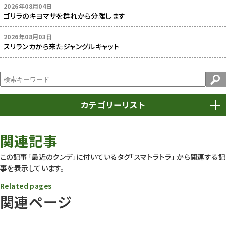
2026年08月04日
ゴリラのキヨマサを群れから分離します
2026年08月03日
スリランカから来たジャングルキャット
カテゴリーリスト
春まつり
9
関連記事
動物園
1638
この記事「最近のクンデ」に付いているタグ
「スマトラトラ」
から関連する記
事を表示しています。
動物園長のZooコラム
172
Related pages
動物園その他
117
関連ページ
植物園
510