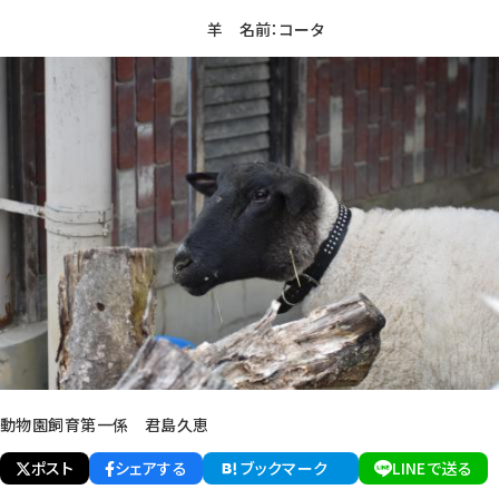
羊 名前：コータ
動物園飼育第一係 君島久恵
ポスト
シェアする
ブックマーク
LINEで送る