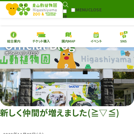
MENU
CLOSE
検
Select Language
▼
索
Official Blog
総合案内
チケット購入
園内MAP
イベント
SNS
本日の
開園情報
チケ
オフィシャルブログ
園内MAP
イベント
総合案内
動物園
植物園
東山動植物園
再生プラン
への支援
新しく仲間が増えました(≧▽≦)
環境教育
サイトマップ
Follow me