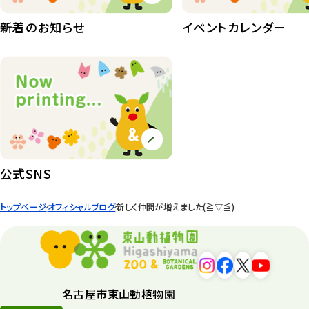
桜情報
83
新着のお知らせ
イベントカレンダー
紅葉情報
52
ズーボ
68
イベント
439
園内の様子
168
環境教育
44
公式SNS
遊園地
6
トップページ
オフィシャルブログ
新しく仲間が増えました(≧▽≦)
タワー
56
平和公園
15
森のとこやさん
121
名古屋市東山動植物園
再生
132