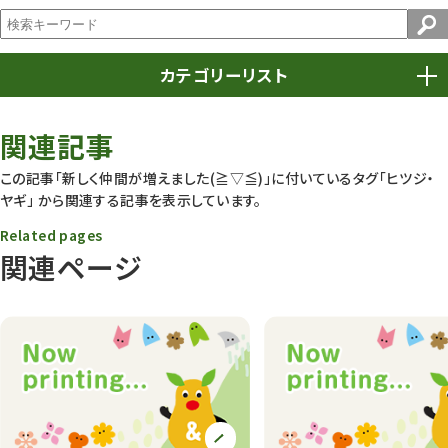
カテゴリーリスト
春まつり
9
関連記事
動物園
1639
この記事「新しく仲間が増えました(≧▽≦)」に付いているタグ
「ヒツジ・
ヤギ」
から関連する記事を表示しています。
動物園長のZooコラム
172
Related pages
動物園その他
117
関連ページ
植物園
510
植物たち
407
植物園長の庭
177
植物園 その他
423