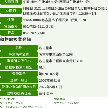
入園時間
午前9時～午後4時30分（閉園は午後4時50分）
月曜日（ただし月曜日が国民の祝日または振替休日の場合
再生フォーラム
14
休園日
は直後の休日でない日が休園日です）、12/29～1/1
住所
80周年
〒464-0804 名古屋市千種区東山元町3-70
36
電話番号
052-782-2111（代表）
その他
406
FAX
052-782-2140
動物取扱業登録
その他イベント
10
名称
名古屋市
スカイタワー
3
事業所の名称
名古屋市東山総合公園
事業所の所在地
名古屋市千種区東山元町3-70
年末年始のイベント
5
動物取扱業の種別
展示
秋まつり
10
登録番号
第0701027号
登録年月日
2007年6月1日
登録の有効期間の末日
2027年5月31日
動物取扱責任者
茶谷 公一
サイトマップ
免責事項
プライバシーポリシー
アクセシビリティ方針
ソーシャルメディアアカウントポリシー