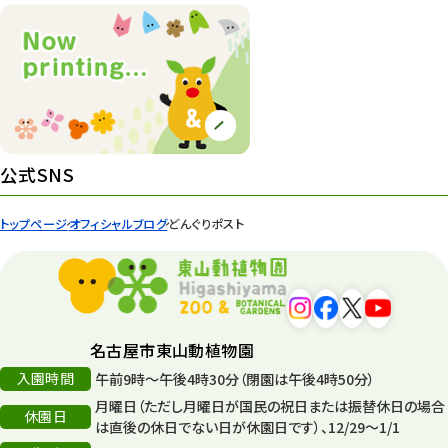
ズーボ
68
イベント
439
園内の様子
168
環境教育
44
公式SNS
遊園地
6
トップページ
オフィシャルブログ
どんぐりポスト
タワー
56
平和公園
15
森のとこやさん
121
名古屋市東山動植物園
再生
132
入園時間
午前9時～午後4時30分（閉園は午後4時50分）
月曜日（ただし月曜日が国民の祝日または振替休日の場合
再生フォーラム
14
休園日
は直後の休日でない日が休園日です）、12/29～1/1