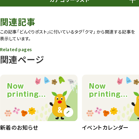
春まつり
9
関連記事
動物園
1638
この記事「どんぐりポスト」に付いているタグ
「クマ」
から関連する記事を
表示しています。
動物園長のZooコラム
172
Related pages
動物園その他
117
関連ページ
植物園
510
植物たち
407
植物園長の庭
177
植物園 その他
423
桜情報
83
新着のお知らせ
イベントカレンダー
紅葉情報
52