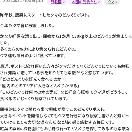
2022年11月03日(木)
動物園
本園の動物たち
クマ
昨年秋、唐突にスタートしたクマのどんぐりポスト。
今年もクマ舎に設置しました。
かなり好調な滑り出し。開始から1か月で30kg以上のどんぐりが集まりま
した。
多くの方の協力により集められたどんぐり。
クマ達も毎日のように食べています。
最近、ポストに協力頂いた方々がクマだけでなくどんぐりについても勉強
され知識が増している事を知りとても素敵だなと感じています。
「どのどんぐりを好んで食べるのか？」
「園内のどのエリアに大きなどんぐりがある」
「このどんぐりは何々の木の実だ」など好奇心旺盛でクマ達がどうやって
食べるのかじっくり観察されています。
間接的にクマと関わる事で興味が増すこのどんぐりポスト。
大きなイベントを開催しなくてもクマを好きになり観察し皆さんと繋がっ
ていけるとても大切な場なんだなと強く感じ感動する毎日です。
紅葉の季節、植物園にもみじ狩り行ってどんぐりを探してみるのも素敵な