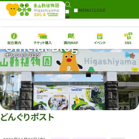
MENU
CLOSE
検
Select Language
▼
索
Official Blog
総合案内
チケット購入
園内MAP
イベント
SNS
本日の
開園情報
チケ
オフィシャルブログ
園内MAP
イベント
総合案内
動物園
植物園
東山動植物園
再生プラン
への支援
どんぐりポスト
環境教育
サイトマップ
Follow me