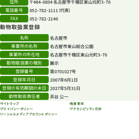
住所
80周年
〒464-0804 名古屋市千種区東山元町3-70
36
電話番号
052-782-2111（代表）
その他
406
FAX
052-782-2140
動物取扱業登録
その他イベント
10
名称
名古屋市
スカイタワー
3
事業所の名称
名古屋市東山総合公園
事業所の所在地
名古屋市千種区東山元町3-70
年末年始のイベント
5
動物取扱業の種別
展示
秋まつり
10
登録番号
第0701027号
登録年月日
2007年6月1日
登録の有効期間の末日
2027年5月31日
動物取扱責任者
茶谷 公一
サイトマップ
免責事項
プライバシーポリシー
アクセシビリティ方針
ソーシャルメディアアカウントポリシー