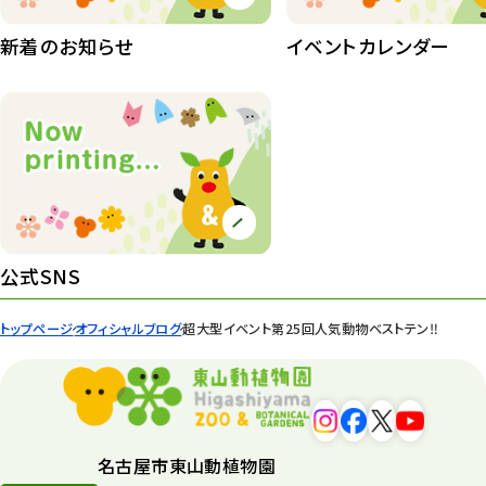
桜情報
83
新着のお知らせ
イベントカレンダー
紅葉情報
52
ズーボ
68
イベント
439
園内の様子
168
環境教育
44
公式SNS
遊園地
6
トップページ
オフィシャルブログ
超大型イベント第25回人気動物ベストテン‼︎
タワー
56
平和公園
15
森のとこやさん
121
名古屋市東山動植物園
再生