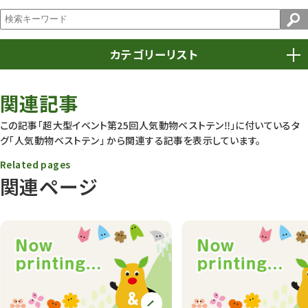
カテゴリーリスト
春まつり
9
関連記事
動物園
1639
この記事「超大型イベント第25回人気動物ベストテン‼︎」に付いているタ
グ
「人気動物ベストテン」
から関連する記事を表示しています。
動物園長のZooコラム
172
Related pages
動物園その他
117
関連ページ
植物園
510
植物たち
407
植物園長の庭
177
植物園 その他
423