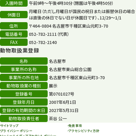
132
入園時間
午前9時～午後4時30分（閉園は午後4時50分）
月曜日（ただし月曜日が国民の祝日または振替休日の場合
再生フォーラム
14
休園日
は直後の休日でない日が休園日です）、12/29～1/1
住所
80周年
〒464-0804 名古屋市千種区東山元町3-70
36
電話番号
052-782-2111（代表）
その他
406
FAX
052-782-2140
動物取扱業登録
その他イベント
10
名称
名古屋市
スカイタワー
3
事業所の名称
名古屋市東山総合公園
事業所の所在地
名古屋市千種区東山元町3-70
年末年始のイベント
5
動物取扱業の種別
展示
秋まつり
10
登録番号
第0701027号
登録年月日
2007年6月1日
登録の有効期間の末日
2027年5月31日
動物取扱責任者
茶谷 公一
サイトマップ
免責事項
プライバシーポリシー
アクセシビリティ方針
ソーシャルメディアアカウントポリシー