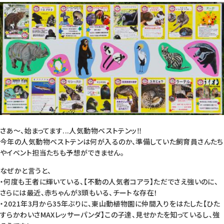
さあ～、始まってます...人気動物ベストテンッ‼
今年の人気動物ベストテンは何が入るのか、準備していた飼育員さんたち
やイベント担当たちも予想ができません。
なぜかと言うと、
・何度も王者に輝いている、【不動の人気者コアラ】ただでさえ強いのに、
さらには最近、赤ちゃんが3頭もいる、チートな存在！
・2021年3月から35年ぶりに、東山動植物園に仲間入りをはたした【ひた
すらかわいさMAXレッサーパンダ】この子達、見せかたを知っているし、強