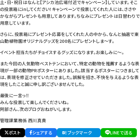
土・日・祝日はなんと【アシカ池広場付近でキャンペーン】しています。そこ
の投票箱にinしてください！キャンペーンで投票してくれた人には、ささや
かながらプレゼントも用意してあります。ちなみにプレゼントは日替わりで
用意しています。
さらに、投票箱にプレゼント応募をしてくれた人の中から、なんと抽選で東
山動植物園オリジナルグッズを200名にプレゼントしま～す。
イベント担当たちがチョイスするグッズになります。お楽しみに～。
また今回の人気動物ベストテンにおいて、特定の動物を推薦するような表
現が一部の動物PRポスターにありました。該当するポスターにつきまして
は、表現を修正させていただきました。誤解を招き、不快を与えるような表
現をしたこと誠に申し訳ございませんでした。
最後に一言っ‼︎
みんな投票して楽しんでくださいね。
阿部さん、次のブログおねがいします。
管理課業務係 西川真貴
ポスト
シェアする
ブックマーク
LINEで送る