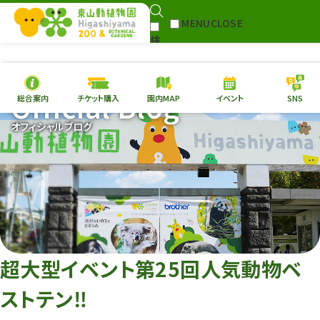
MENU
CLOSE
検
Select Language
▼
索
Official Blog
総合案内
チケット購入
園内MAP
イベント
SNS
本日の
開園情報
チケ
オフィシャルブログ
園内MAP
イベント
総合案内
動物園
植物園
東山動植物園
再生プラン
への支援
超大型イベント第25回人気動物ベ
環境教育
ストテン‼︎
サイトマップ
Follow me