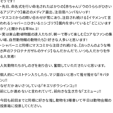
そうです！
・先日、命名式を行い命名されたばかりの【赤ちゃんゾウのうららがひきい
るアジアゾウ】最近のメディア露出、注目度ハンパないっす！
・マスコミからの問い合わせが常にあり、注目され続ける【イケメンって言
われるシャバーニひきいるニシゴリラ】園内を歩いていると「どこにいます
か？」と聞かれる率No.1！
・実は東山動植物園の達人たちが、朝一で寄って楽しむ【コアなファンの集
い場、自然動物館の動物たち】！好きな人多いと思います！
・シャバーニと同様にマスコミから注目され続ける、【おっさんのような鳴
き声のフクロテナガザルのケイジ】なんだかんだで、いつも人だかりを作
る人気者!
人気動物たちがしのぎを削り合い、奮闘していただきたいと思います。
個人的にベストテン入りしたら、マジ面白いと思って推せ推せな『キバタ
ン』‼
なぜだかあいさつしている『キエリボウシインコ』‼
前にしか進めないと言われていて、前向きな生き方な『エミュー』‼
今回も前回までと同様に好きな推し動物を3種書いて平日は動物会館の
投票箱に投票してください。