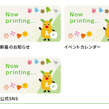
動物園長のZooコラム
172
動物園その他
117
植物園
510
植物たち
407
植物園長の庭
177
新着のお知らせ
イベントカレンダー
植物園 その他
423
桜情報
83
紅葉情報
52
ズーボ
68
イベント
439
公式SNS
園内の様子
168