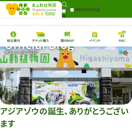
MENU
CLOSE
検
Select Language
▼
索
Official Blog
総合案内
チケット購入
園内MAP
イベント
SNS
本日の
開園情報
チケ
オフィシャルブログ
園内MAP
イベント
総合案内
動物園
植物園
東山動植物園
再生プラン
への支援
アジアゾウの誕生、ありがとうござい
環境教育
ます
サイトマップ
Follow me