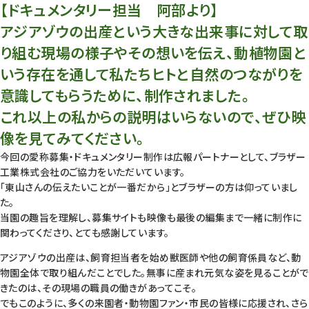
【ドキュメンタリー担当 阿部より】
アジアゾウの出産という大きな出来事に対して取
り組む現場の様子やその想いを伝え、動植物園と
いう存在を通して私たちヒトと自然のつながりを
意識してもらうために、制作されました。
これ以上の私からの説明はいらないので、ぜひ映
像を見てみてください。
今回の愛称募集・ドキュメンタリー制作は広報パートナーとして、ブラザー
工業株式会社のご協力をいただいています。
「東山さんの伝えたいことが一番だから」とブラザーの方は仰っていまし
た。
当園の趣旨を理解し、募集サイトも映像も最後の編集まで一緒に制作に
関わってくださり、とても感謝しています。
アジアゾウの出産は、飼育担当者を始め獣医師や他の飼育係員など、動
物園全体で取り組んだことでした。無事に産まれ元気な姿を見ることがで
きたのは、その現場の職員の働きがあってこそ。
でもこのように、多くの来園者・動物園ファン・市民の皆様に応援され、さら