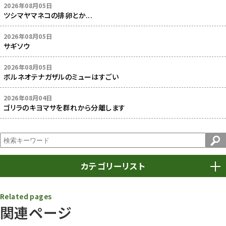
2026年08月05日
ツシマヤマネコの排卵とか...
2026年08月05日
サギソウ
2026年08月05日
ボルネオテナガザルのミューはすごい
2026年08月04日
ゴリラのキヨマサを群れから分離します
カテゴリーリスト
春まつり
9
Related pages
関連ページ
動物園
1639