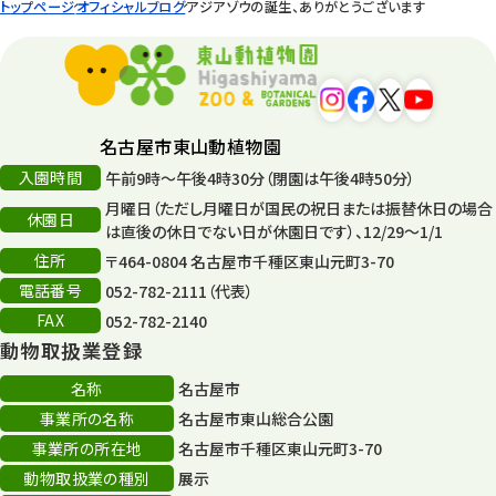
トップページ
オフィシャルブログ
アジアゾウの誕生、ありがとうございます
環境教育
44
遊園地
6
タワー
56
名古屋市東山動植物園
入園時間
午前9時～午後4時30分（閉園は午後4時50分）
平和公園
15
月曜日（ただし月曜日が国民の祝日または振替休日の場合
休園日
森のとこやさん
は直後の休日でない日が休園日です）、12/29～1/1
121
住所
〒464-0804 名古屋市千種区東山元町3-70
再生
132
電話番号
052-782-2111（代表）
FAX
052-782-2140
再生フォーラム
14
動物取扱業登録
80周年
36
名称
名古屋市
事業所の名称
名古屋市東山総合公園
その他
406
事業所の所在地
名古屋市千種区東山元町3-70
その他イベント
10
動物取扱業の種別
展示