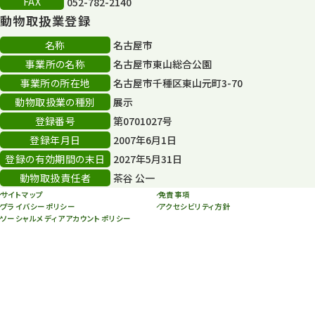
FAX
052-782-2140
再生フォーラム
14
動物取扱業登録
80周年
36
名称
名古屋市
事業所の名称
名古屋市東山総合公園
その他
406
事業所の所在地
名古屋市千種区東山元町3-70
その他イベント
10
動物取扱業の種別
展示
登録番号
第0701027号
スカイタワー
3
登録年月日
2007年6月1日
年末年始のイベント
5
登録の有効期間の末日
2027年5月31日
動物取扱責任者
茶谷 公一
秋まつり
10
サイトマップ
免責事項
プライバシーポリシー
アクセシビリティ方針
ソーシャルメディアアカウントポリシー