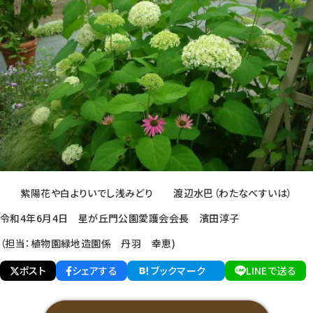
紫陽花や白よりいでし浅みどり 渡辺水巴（わたなべすいは）
令和4年6月4日 星が丘門公園愛護会会長 濱田淳子
（担当：植物園緑地造園係 丹羽 幸恵)
ポスト
シェアする
ブックマーク
LINEで送る