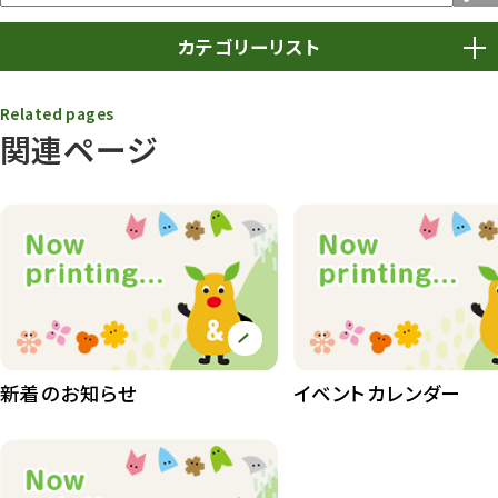
カテゴリーリスト
春まつり
9
Related pages
関連ページ
動物園
1639
動物園長のZooコラム
172
動物園その他
117
植物園
510
植物たち
407
植物園長の庭
177
新着のお知らせ
イベントカレンダー
植物園 その他
423
桜情報
83