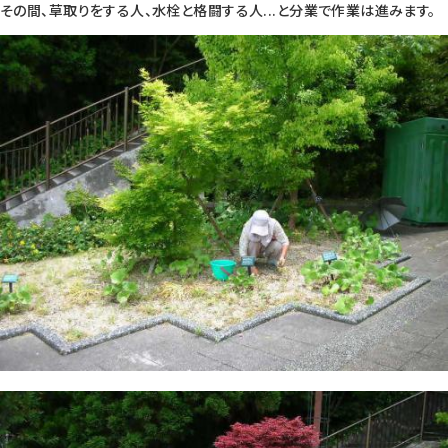
その間、草取りをする人、水栓と格闘する人...と分業で作業は進みます。