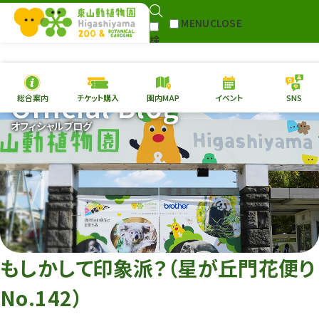
MENU
CLOSE
検
Select Language
▼
索
Official Blog
総合案内
チケット購入
園内MAP
イベント
SNS
本日の
開園情報
チケ
オフィシャルブログ
園内MAP
イベント
総合案内
動物園
植物園
東山動植物園
再生プラン
への支援
もしかして印象派？（星が丘門花便り
環境教育
No.142）
サイトマップ
Follow me