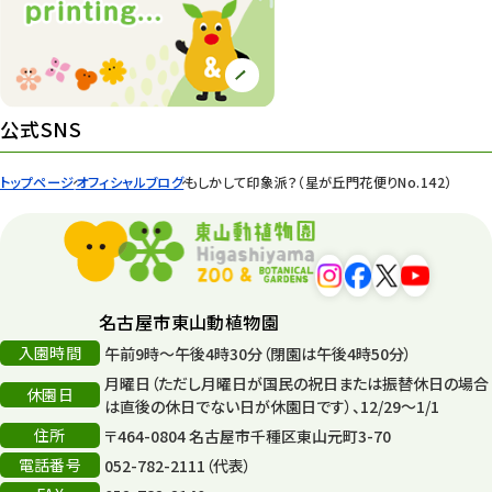
紅葉情報
52
ズーボ
68
イベント
439
公式SNS
園内の様子
168
トップページ
オフィシャルブログ
もしかして印象派？（星が丘門花便りNo.142）
環境教育
44
遊園地
6
タワー
56
名古屋市東山動植物園
入園時間
午前9時～午後4時30分（閉園は午後4時50分）
平和公園
15
月曜日（ただし月曜日が国民の祝日または振替休日の場合
休園日
森のとこやさん
は直後の休日でない日が休園日です）、12/29～1/1
121
住所
〒464-0804 名古屋市千種区東山元町3-70
再生
132
電話番号
052-782-2111（代表）