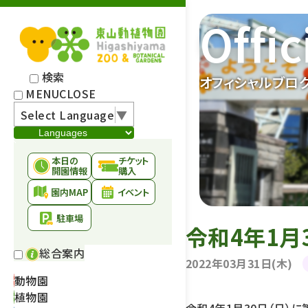
Offic
検索
オフィシャルブロ
MENU
CLOSE
Select Language
▼
本日の
チケット
開園情報
購入
園内MAP
イベント
駐車場
令和4年1月
総合案内
2022年03月31日(木)
動物園
植物園