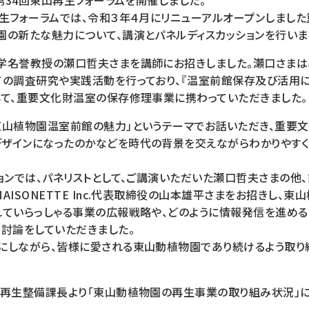
に第34回東山再生フォーラムを開催しました。
再生フォーラムでは、令和３年４月にリニューアルオープンしまし
園の新たな魅力について、講演とパネルディスカッションを行いま
学名誉教授の瀬口哲夫さまを講師にお招きしました。瀬口さまは
ての調査研究や実践活動を行っており、『温室前館保存及び活用
して、重要文化財温室の保存修理事業に携わっていただきました。
東山植物園温室前館の魅力」というテーマでお話いただき、重要
ザインになったのかなどを時代の背景を交えながらわかりやす
ョンでは、パネリストとして、ご講演いただいた瀬口哲夫さまの他
AISONETTE Inc.代表取締役の山本雄平さまをお招きし、東
れていらっしゃる事業の広報戦略や、どのように情報発信を進める
、討論をしていただきました。
にしながら、皆様に愛される東山動植物園であり続けるよう取り
は再生整備課長より「東山動植物園の再生事業の取り組み状況」に