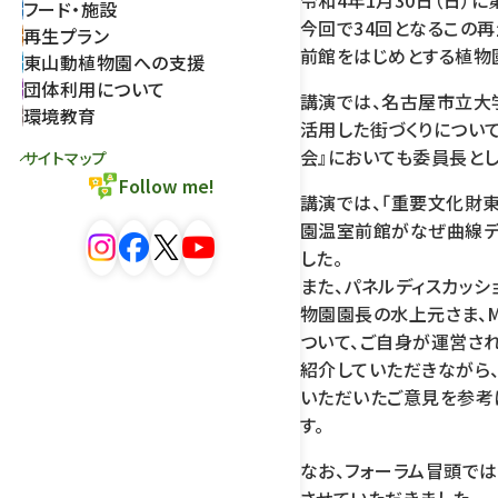
令和4年1月30日（日）
フード・施設
今回で34回となるこの
再生プラン
前館をはじめとする植物
東山動植物園への支援
団体利用について
講演では、名古屋市立大
環境教育
活用した街づくりについ
会』においても委員長と
サイトマップ
Follow me!
講演では、「重要文化財
園温室前館がなぜ曲線デ
した。
また、パネルディスカッシ
物園園長の水上元さま、M
ついて、ご自身が運営さ
紹介していただきながら
いただいたご意見を参考
す。
なお、フォーラム冒頭で