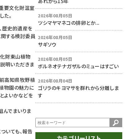
あれから15年
た重要文化財温室
した。
2026年08月05日
ツシマヤマネコの排卵とか...
、歴史的遺産を
に関する検討委員
2026年08月05日
サギソウ
文化財東山植物
2026年08月05日
く説明いただきま
ボルネオテナガザルのミューはすごい
、前高知県牧野植
2026年08月04日
山植物園の魅力に
ゴリラのキヨマサを群れから分離しま
す
とよいかなどを
組んでまいりま
ついても、報告
カテゴリーリスト