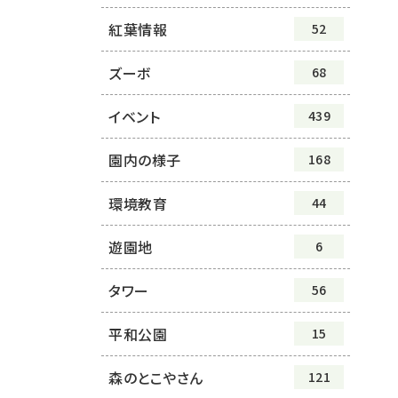
紅葉情報
52
ズーボ
68
イベント
439
園内の様子
168
環境教育
44
遊園地
6
タワー
56
平和公園
15
森のとこやさん
121