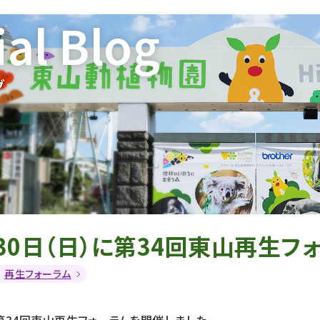
ial Blog
グ
30日（日）に第34回東山再生フ
再生フォーラム