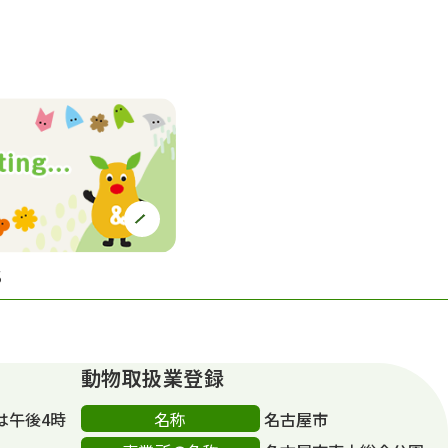
S
動物取扱業登録
名称
は午後4時
名古屋市