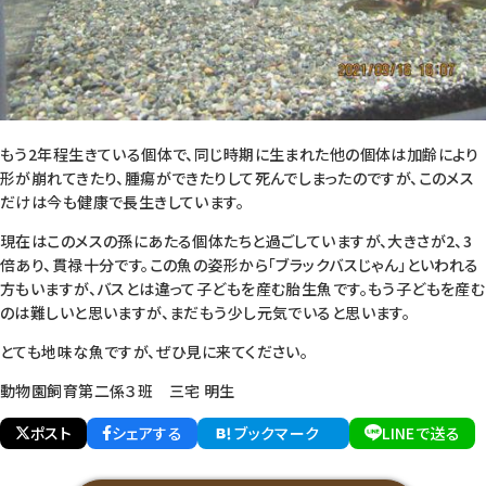
もう2年程生きている個体で、同じ時期に生まれた他の個体は加齢により
形が崩れてきたり、腫瘍ができたりして死んでしまったのですが、このメス
だけは今も健康で長生きしています。
現在はこのメスの孫にあたる個体たちと過ごしていますが、大きさが2、3
倍あり、貫禄十分です。この魚の姿形から「ブラックバスじゃん」といわれる
方もいますが、バスとは違って子どもを産む胎生魚です。もう子どもを産む
のは難しいと思いますが、まだもう少し元気でいると思います。
とても地味な魚ですが、ぜひ見に来てください。
動物園飼育第二係３班 三宅 明生
ポスト
シェアする
ブックマーク
LINEで送る