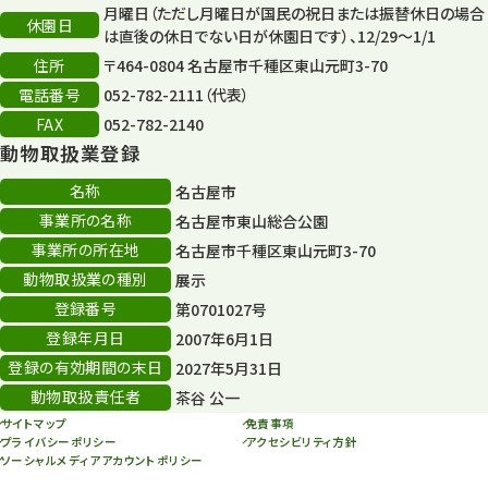
月曜日（ただし月曜日が国民の祝日または振替休日の場合
再生フォーラム
14
休園日
は直後の休日でない日が休園日です）、12/29～1/1
住所
80周年
〒464-0804 名古屋市千種区東山元町3-70
36
電話番号
052-782-2111（代表）
その他
406
FAX
052-782-2140
動物取扱業登録
その他イベント
10
名称
名古屋市
スカイタワー
3
事業所の名称
名古屋市東山総合公園
事業所の所在地
名古屋市千種区東山元町3-70
年末年始のイベント
5
動物取扱業の種別
展示
秋まつり
10
登録番号
第0701027号
登録年月日
2007年6月1日
登録の有効期間の末日
2027年5月31日
動物取扱責任者
茶谷 公一
サイトマップ
免責事項
プライバシーポリシー
アクセシビリティ方針
ソーシャルメディアアカウントポリシー