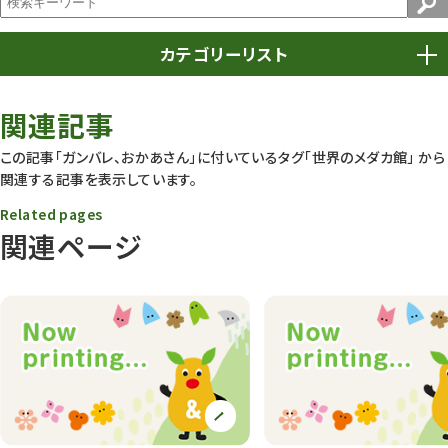
カテゴリーリスト
春まつり
9
関連記事
動物園
1639
この記事「ガンバレ、おかあさん」に付いているタグ
「世界のメダカ館」
から
関連する記事を表示しています。
動物園長のZooコラム
172
Related pages
動物園その他
117
関連ページ
植物園
510
植物たち
407
植物園長の庭
177
植物園 その他
423
桜情報
83