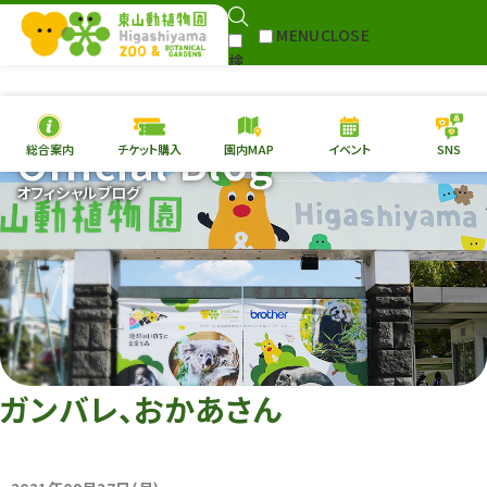
MENU
CLOSE
検
Select Language
▼
索
Official Blog
総合案内
チケット購入
園内MAP
イベント
SNS
本日の
開園情報
チケ
オフィシャルブログ
園内MAP
イベント
総合案内
動物園
植物園
東山動植物園
再生プラン
への支援
ガンバレ、おかあさん
環境教育
サイトマップ
Follow me