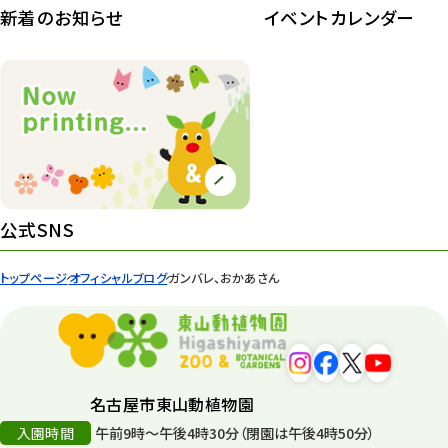
新着のお知らせ
イベントカレンダー
紅葉情報
52
ズーボ
68
イベント
439
園内の様子
168
環境教育
44
公式SNS
遊園地
6
トップページ
オフィシャルブログ
ガンバレ、おかあさん
タワー
56
平和公園
15
森のとこやさん
121
名古屋市東山動植物園
再生
132
入園時間
午前9時～午後4時30分（閉園は午後4時50分）