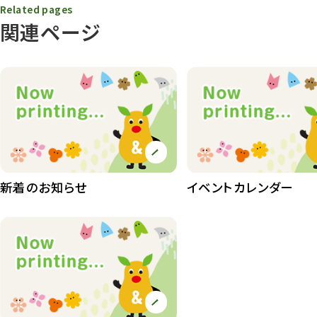
Related pages
関連ページ
動物園
1638
動物園長のZooコラム
172
動物園その他
117
植物園
510
植物たち
407
植物園長の庭
177
新着のお知らせ
イベントカレンダー
植物園 その他
423
桜情報
83
紅葉情報
52
ズーボ
68