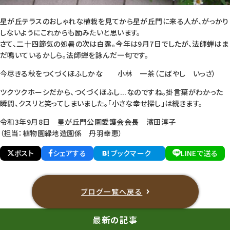
星が丘テラスのおしゃれな植栽を見てから星が丘門に来る人が、がっかり
しないようにこれからも励みたいと思います。
さて、二十四節気の処暑の次は白露。今年は9月7日でしたが、法師蝉はま
だ鳴いているかしら。法師蝉を詠んだ一句です。
今尽きる秋をつくづくほふしかな 小林 一茶（こばやし いっさ）
ツクツクホーシだから、つくづくほふし...なのですね。掛言葉がわかった
瞬間、クスリと笑ってしまいました。「小さな幸せ探し」は続きます。
令和3年9月8日 星が丘門公園愛護会会長 濱田淳子
（担当：植物園緑地造園係 丹羽幸恵）
ポスト
シェアする
ブックマーク
LINEで送る
ブログ一覧へ戻る
最新の記事