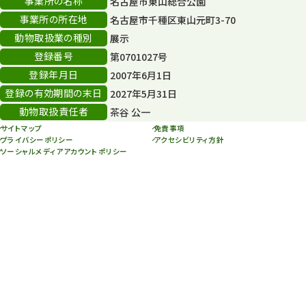
事業所の名称
名古屋市東山総合公園
その他
406
事業所の所在地
名古屋市千種区東山元町3-70
その他イベント
10
動物取扱業の種別
展示
登録番号
第0701027号
スカイタワー
3
登録年月日
2007年6月1日
年末年始のイベント
5
登録の有効期間の末日
2027年5月31日
動物取扱責任者
茶谷 公一
秋まつり
10
サイトマップ
免責事項
プライバシーポリシー
アクセシビリティ方針
ソーシャルメディアアカウントポリシー