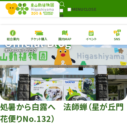
MENU
CLOSE
検
Select Language
▼
索
Official Blog
総合案内
チケット購入
園内MAP
イベント
SNS
本日の
開園情報
チケ
オフィシャルブログ
園内MAP
イベント
総合案内
動物園
植物園
東山動植物園
再生プラン
への支援
処暑から白露へ 法師蝉（星が丘門
環境教育
花便りNo.132）
サイトマップ
Follow me