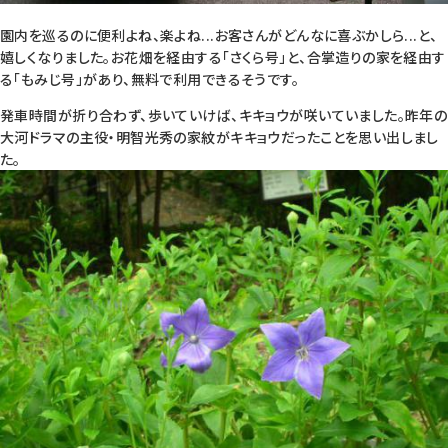
園内を巡るのに便利よね、楽よね...お客さんがどんなに喜ぶかしら...と、
嬉しくなりました。お花畑を経由する「さくら号」と、合掌造りの家を経由す
る「もみじ号」があり、無料で利用できるそうです。
発車時間が折り合わず、歩いていけば、キキョウが咲いていました。昨年の
大河ドラマの主役・明智光秀の家紋がキキョウだったことを思い出しまし
た。