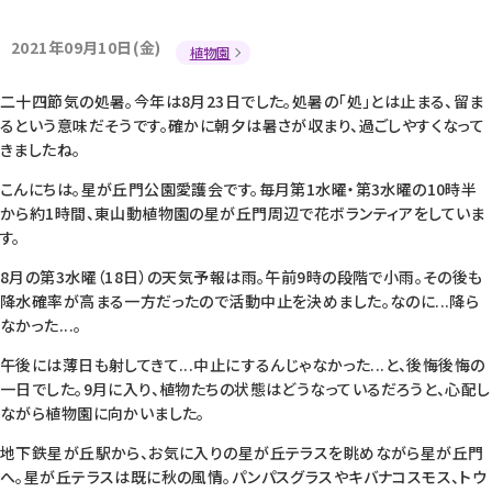
2021年09月10日(金)
植物園
二十四節気の処暑。今年は8月23日でした。処暑の「処」とは止まる、留ま
るという意味だそうです。確かに朝夕は暑さが収まり、過ごしやすくなって
きましたね。
こんにちは。星が丘門公園愛護会です。毎月第1水曜・第3水曜の10時半
から約1時間、東山動植物園の星が丘門周辺で花ボランティアをしていま
す。
8月の第3水曜（18日）の天気予報は雨。午前9時の段階で小雨。その後も
降水確率が高まる一方だったので活動中止を決めました。なのに...降ら
なかった...。
午後には薄日も射してきて...中止にするんじゃなかった...と、後悔後悔の
一日でした。9月に入り、植物たちの状態はどうなっているだろうと、心配し
ながら植物園に向かいました。
地下鉄星が丘駅から、お気に入りの星が丘テラスを眺めながら星が丘門
へ。星が丘テラスは既に秋の風情。パンパスグラスやキバナコスモス、トウ