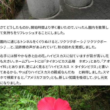
さてどうしたものか。開始時間より早く着いたので、いったん園内を散策し
て気持ちをリフレッシュすることにしました。
園内に通じるトンネルをくぐりぬけると、ツクツクボーシ♪ツクツクボー
シ♪...と、法師蝉の声があふれていて、秋の訪れを実感しました。
右手には鮮やかな赤と白の花。ハイビスカスに似ていますが背が高い。花
も大きい。ネームプレートには「タイタンビカス品種 ネオン」とあり、「アオ
イ科」とあります。更によく見ると「ハイビスカス × タイタンビクス」と書い
てあるから、やっぱりハイビスカスの親戚なんだね と納得しました。スマ
ホで検索すると、「アメリカフヨウ」とも。新しい知識を吸収して、少し元気
になりました。