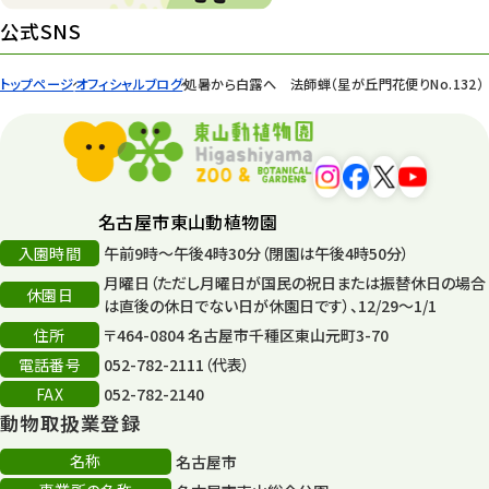
イベント
439
公式SNS
園内の様子
168
トップページ
オフィシャルブログ
処暑から白露へ 法師蝉（星が丘門花便りNo.132）
環境教育
44
遊園地
6
タワー
56
名古屋市東山動植物園
入園時間
午前9時～午後4時30分（閉園は午後4時50分）
平和公園
15
月曜日（ただし月曜日が国民の祝日または振替休日の場合
休園日
森のとこやさん
は直後の休日でない日が休園日です）、12/29～1/1
121
住所
〒464-0804 名古屋市千種区東山元町3-70
再生
132
電話番号
052-782-2111（代表）
FAX
052-782-2140
再生フォーラム
14
動物取扱業登録
80周年
36
名称
名古屋市