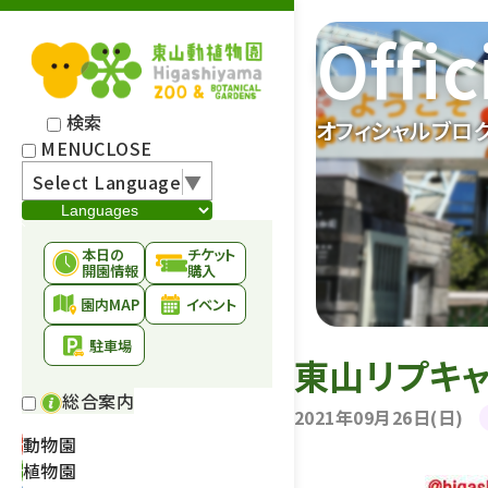
Offic
検索
オフィシャルブロ
MENU
CLOSE
Select Language
▼
本日の
チケット
開園情報
購入
園内MAP
イベント
駐車場
東山リプキ
総合案内
2021年09月26日(日)
動物園
植物園