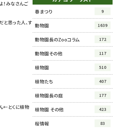
よ！みなさんご
春まつり
9
だと思った人、す
動物園
1639
動物園長のZooコラム
172
動物園その他
117
植物園
510
植物たち
407
植物園長の庭
177
ん←とくに植物
植物園 その他
423
桜情報
83