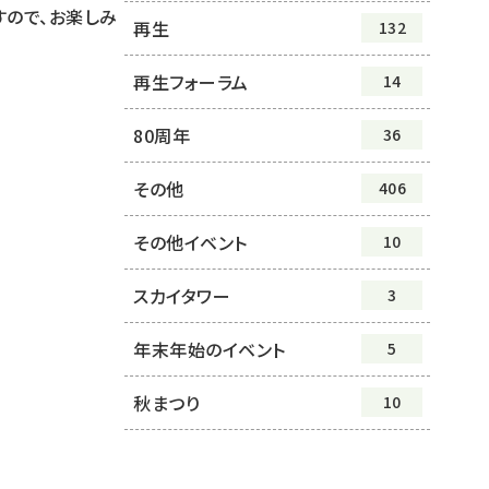
すので、お楽しみ
再生
132
再生フォーラム
14
80周年
36
その他
406
その他イベント
10
スカイタワー
3
年末年始のイベント
5
秋まつり
10