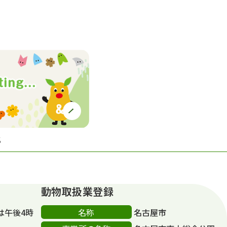
S
動物取扱業登録
名称
は午後4時
名古屋市