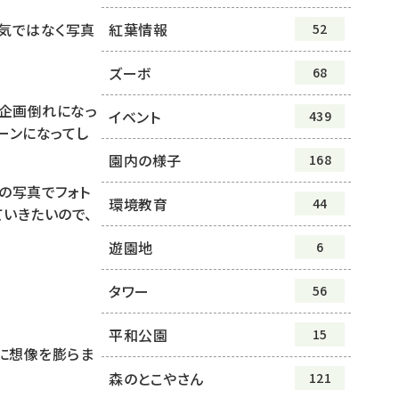
紅葉情報
元気ではなく写真
52
ズーボ
68
、企画倒れになっ
イベント
439
ーンになってし
園内の様子
168
の写真でフォト
環境教育
44
いきたいので、
遊園地
6
タワー
56
平和公園
15
に想像を膨らま
森のとこやさん
121