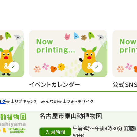
イベントカレンダー
公式SN
ログ
東山リプキャン2 みんなの東山フォトモザイク
名古屋市東山動植物園
午前9時～午後4時30分（閉園
入園時間
50分）