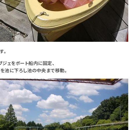
す。
ブジェをボート船内に固定、
台を池に下ろし池の中央まで移動。