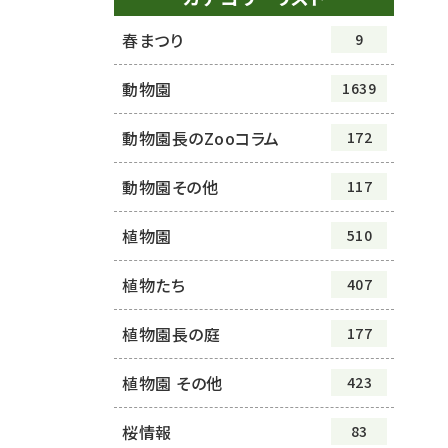
春まつり
9
動物園
1639
動物園長のZooコラム
172
動物園その他
117
植物園
510
植物たち
407
植物園長の庭
177
植物園 その他
423
桜情報
83