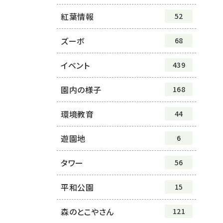
紅葉情報
52
ズーボ
68
イベント
439
園内の様子
168
環境教育
44
遊園地
6
タワー
56
平和公園
15
森のとこやさん
121