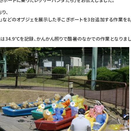
手こぎボートに乗ったレッサーパンダたち」をお伝えしました。
り、
ギン」などのオブジェを展示した手こぎボートを3台追加する作業を8/
34.9℃を記録、かんかん照りで酷暑のなかでの作業となりまし