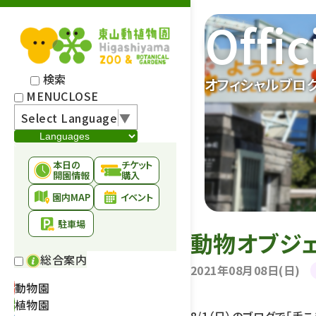
Offic
検索
オフィシャルブロ
MENU
CLOSE
Select Language
▼
本日の
チケット
開園情報
購入
園内MAP
イベント
駐車場
動物オブジェ
総合案内
2021年08月08日(日)
動物園
植物園