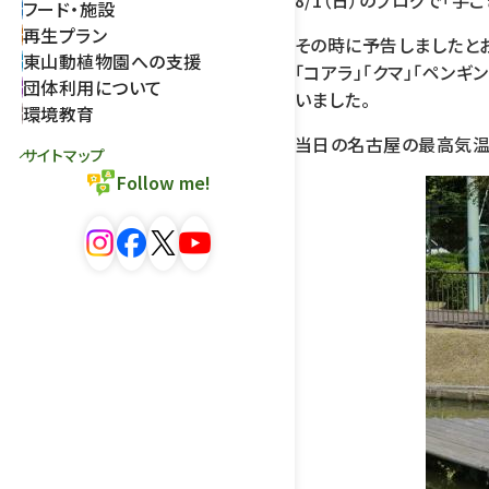
8/1（日）のブログで「
フード・施設
再生プラン
その時に予告しましたとお
東山動植物園への支援
「コアラ」「クマ」「ペン
団体利用について
いました。
環境教育
当日の名古屋の最高気温は
サイトマップ
Follow me!