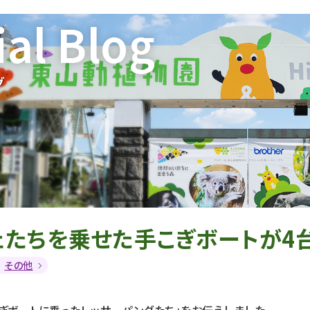
ial Blog
グ
たちを乗せた手こぎボートが4台
その他