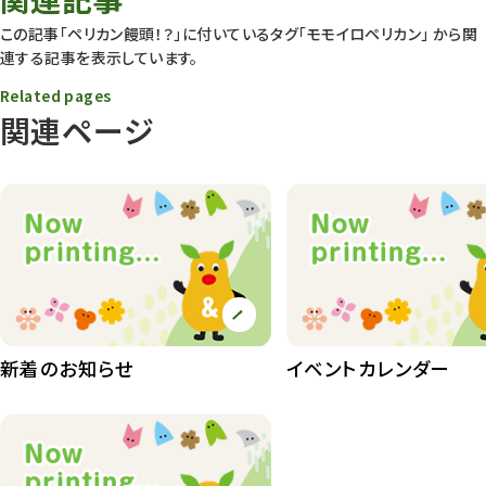
動物園
1639
この記事「ペリカン饅頭！？」に付いているタグ
「モモイロペリカン」
から関
連する記事を表示しています。
動物園長のZooコラム
172
Related pages
動物園その他
117
関連ページ
植物園
510
植物たち
407
植物園長の庭
177
植物園 その他
423
桜情報
83
新着のお知らせ
イベントカレンダー
紅葉情報
52
ズーボ
68
イベント
439