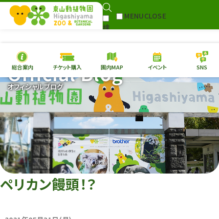
MENU
CLOSE
検
Select Language
▼
索
Official Blog
総合案内
チケット購入
園内MAP
イベント
SNS
本日の
開園情報
チケ
オフィシャルブログ
園内MAP
イベント
総合案内
動物園
植物園
東山動植物園
再生プラン
への支援
ペリカン饅頭！？
環境教育
サイトマップ
Follow me