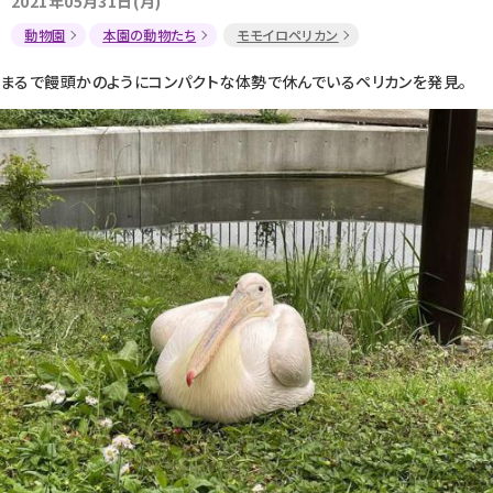
2021年05月31日(月)
動物園
本園の動物たち
モモイロペリカン
まるで饅頭かのようにコンパクトな体勢で休んでいるペリカンを発見。