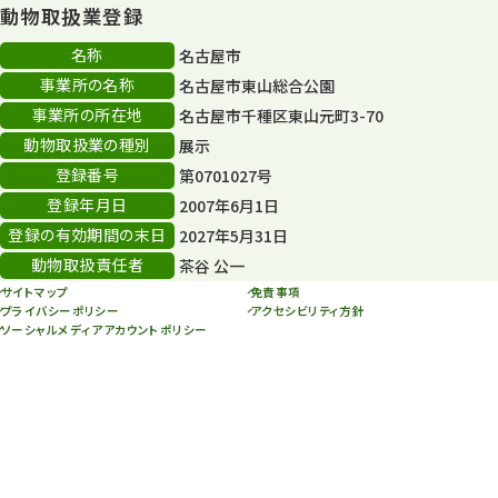
動物取扱業登録
その他イベント
10
名称
名古屋市
スカイタワー
3
事業所の名称
名古屋市東山総合公園
事業所の所在地
名古屋市千種区東山元町3-70
年末年始のイベント
5
動物取扱業の種別
展示
秋まつり
10
登録番号
第0701027号
登録年月日
2007年6月1日
登録の有効期間の末日
2027年5月31日
動物取扱責任者
茶谷 公一
サイトマップ
免責事項
プライバシーポリシー
アクセシビリティ方針
ソーシャルメディアアカウントポリシー