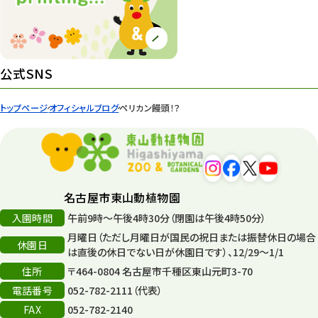
園内の様子
168
環境教育
44
公式SNS
遊園地
6
トップページ
オフィシャルブログ
ペリカン饅頭！？
タワー
56
平和公園
15
森のとこやさん
121
名古屋市東山動植物園
再生
132
入園時間
午前9時～午後4時30分（閉園は午後4時50分）
月曜日（ただし月曜日が国民の祝日または振替休日の場合
再生フォーラム
14
休園日
は直後の休日でない日が休園日です）、12/29～1/1
住所
80周年
〒464-0804 名古屋市千種区東山元町3-70
36
電話番号
052-782-2111（代表）
その他
406
FAX
052-782-2140