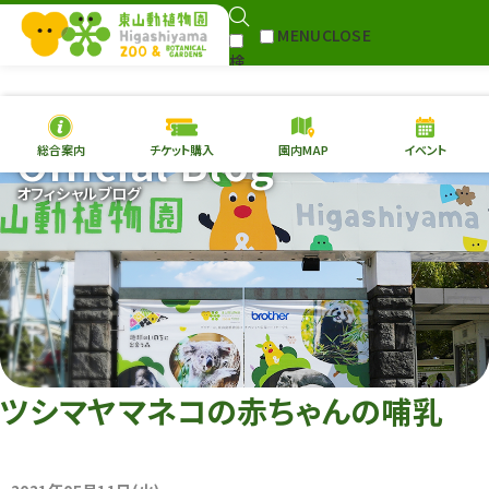
MENU
CLOSE
検
Select Language
▼
索
Official Blog
総合案内
チケット購入
園内MAP
イベント
本日の
開園情報
チケ
オフィシャルブログ
園内MAP
イベント
総合案内
動物園
植物園
東山動植物園
再生プラン
への支援
ツシマヤマネコの赤ちゃんの哺乳
環境教育
サイトマップ
Follow me