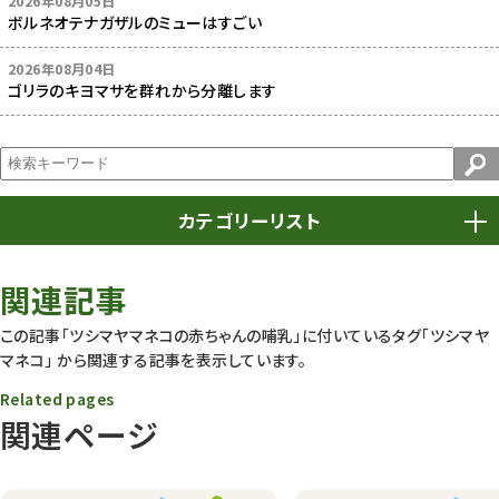
2026年08月05日
ボルネオテナガザルのミューはすごい
2026年08月04日
ゴリラのキヨマサを群れから分離します
カテゴリーリスト
春まつり
9
関連記事
動物園
1639
この記事「ツシマヤマネコの赤ちゃんの哺乳」に付いているタグ
「ツシマヤ
マネコ」
から関連する記事を表示しています。
動物園長のZooコラム
172
Related pages
動物園その他
117
関連ページ
植物園
510