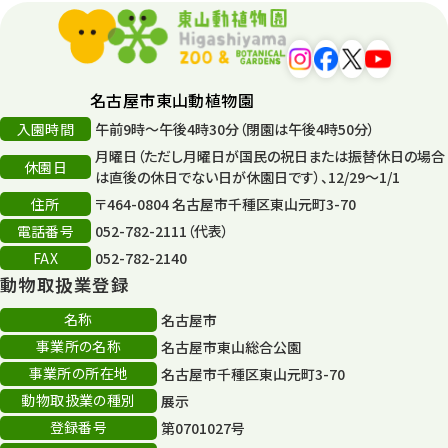
平和公園
15
森のとこやさん
121
名古屋市東山動植物園
再生
132
入園時間
午前9時～午後4時30分（閉園は午後4時50分）
月曜日（ただし月曜日が国民の祝日または振替休日の場合
再生フォーラム
14
休園日
は直後の休日でない日が休園日です）、12/29～1/1
住所
80周年
〒464-0804 名古屋市千種区東山元町3-70
36
電話番号
052-782-2111（代表）
その他
406
FAX
052-782-2140
動物取扱業登録
その他イベント
10
名称
名古屋市
スカイタワー
3
事業所の名称
名古屋市東山総合公園
事業所の所在地
名古屋市千種区東山元町3-70
年末年始のイベント
5
動物取扱業の種別
展示
秋まつり
10
登録番号
第0701027号