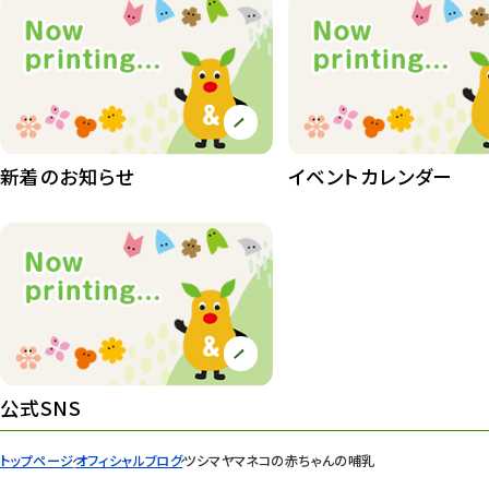
植物たち
407
植物園長の庭
177
植物園 その他
423
桜情報
83
新着のお知らせ
イベントカレンダー
紅葉情報
52
ズーボ
68
イベント
439
園内の様子
168
環境教育
44
公式SNS
遊園地
6
トップページ
オフィシャルブログ
ツシマヤマネコの赤ちゃんの哺乳
タワー
56