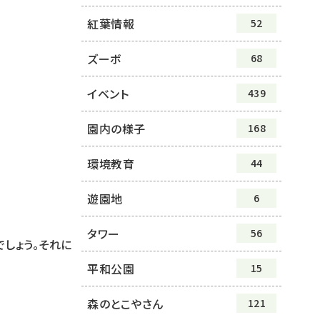
紅葉情報
52
ズーボ
68
イベント
439
園内の様子
168
環境教育
44
遊園地
6
タワー
56
しょう。それに
平和公園
15
森のとこやさん
121