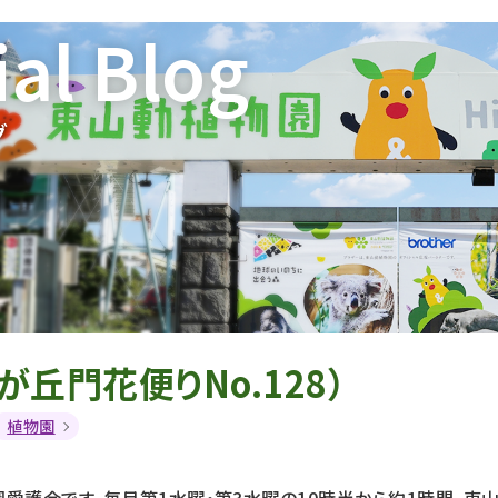
ial Blog
グ
が丘門花便りNo.128）
植物園