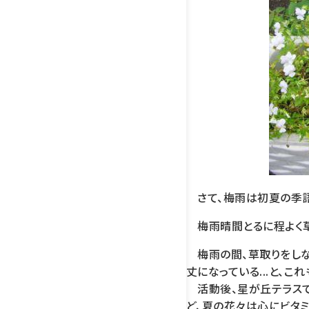
さて、梅雨は初夏の季語
梅雨晴間とるに程よく
梅雨の間、草取りをしな
丈になっている...と、こ
活動後、星が丘テラスで
ど、夏の花々は心にビタミ