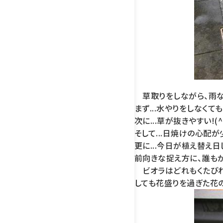
草取りをしながら、雨な
まず...水やりをしなくてもい
次に...草が抜きやすい!(^^
そして...日焼けの心配が少
更に...今日が植え替え日じ
前向きな捉え方に、誰もが
ビオラはどれもくたびれ
しても花盛りを過ぎた花の姿