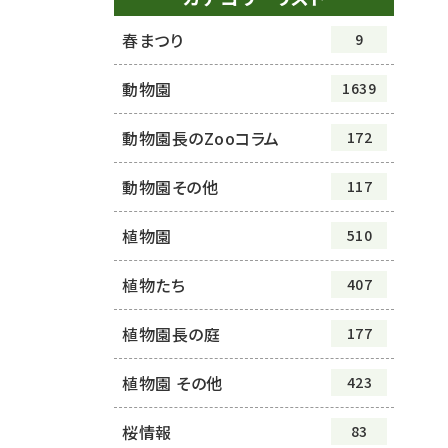
春まつり
9
動物園
1639
動物園長のZooコラム
172
動物園その他
117
植物園
510
植物たち
407
植物園長の庭
177
植物園 その他
423
桜情報
83