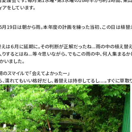
愛護会です。毎月第1水曜・第3水曜の10時半から約1時間、東
ィアをしています。
5月19日は朝から雨。本年度の計画を練った当初、この日は植替
えは６月に延期に。その判断が正解だったね...雨の中の植え替えは
りするとはね...等々思いながら、でもこの雨の中、何人集まるか
かいました。
開のスマイルで「会えてよかったー」
、濡れてもいい格好だし、着替えは持参してるし....。すぐに草取