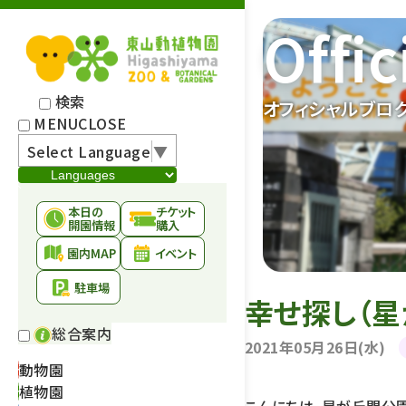
Offic
検索
オフィシャルブロ
MENU
CLOSE
Select Language
▼
本日の
チケット
開園情報
購入
園内MAP
イベント
駐車場
幸せ探し（星
総合案内
2021年05月26日(水)
動物園
植物園