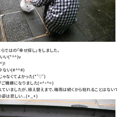
らではの「幸せ探し」をしました。
い(*^^)v
)!
ない(#^^#)
ゃなくてよかった(*'▽')
ご機嫌になりました(=^・^=)
ていましたが、植え替えまで、梅雨は続くから枯れることはないで
は悲しい...(+_+)