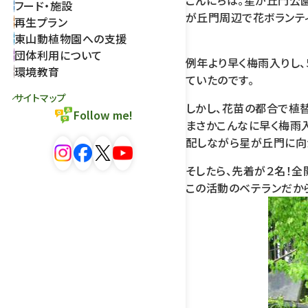
こんにちは。星が丘門公園
フード・施設
が丘門周辺で花ボランテ
再生プラン
東山動植物園への支援
団体利用について
例年より早く梅雨入りし、
環境教育
ていたのです。
サイトマップ
しかし、花苗の都合で植替
Follow me!
まさかこんなに早く梅雨入
配しながら星が丘門に向
そしたら、先着が２名！全
この活動のベテランだから