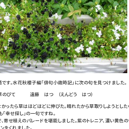
です。水花秋櫻子編「俳句小歳時記」に次の句を見つけました。
草のびて 遠藤 はつ （えんどう はつ）
かったら草はほどほどに伸びた。晴れたから草取りしようとした
れも「幸せ探し」の一句ですね。
、寄せ植えのパレードを堪能しました。紫のトレニア、濃い黄色の
ンをくれました。