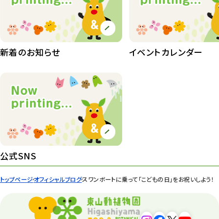
植物園
510
植物たち
407
植物園長の庭
177
新着のお知らせ
イベントカレンダー
植物園 その他
423
桜情報
83
紅葉情報
52
ズーボ
68
イベント
439
公式SNS
園内の様子
168
トップページ
オフィシャルブログ
スワンボートに乗って「こどもの日」をお祝いしよう！
環境教育
44
遊園地
6