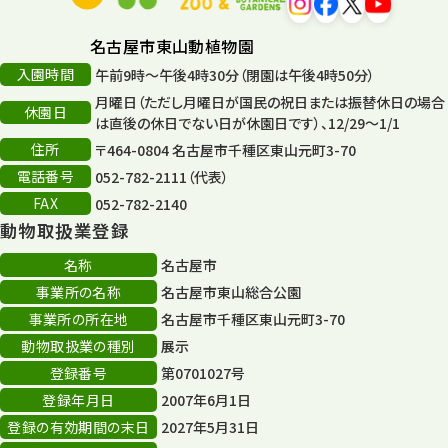
タワー
56
名古屋市東山動植物園
入園時間
午前9時～午後4時30分（閉園は午後4時50分）
平和公園
15
月曜日（ただし月曜日が国民の祝日または振替休日の場合
休園日
森のとこやさん
は直後の休日でない日が休園日です）、12/29～1/1
121
住所
〒464-0804 名古屋市千種区東山元町3-70
再生
132
電話番号
052-782-2111（代表）
FAX
052-782-2140
再生フォーラム
14
動物取扱業登録
80周年
36
名称
名古屋市
事業所の名称
名古屋市東山総合公園
その他
406
事業所の所在地
名古屋市千種区東山元町3-70
その他イベント
10
動物取扱業の種別
展示
登録番号
第0701027号
スカイタワー
3
登録年月日
2007年6月1日
年末年始のイベント
5
登録の有効期間の末日
2027年5月31日