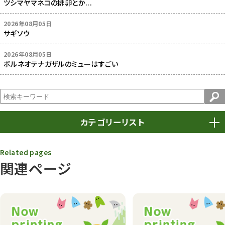
ツシマヤマネコの排卵とか...
2026年08月05日
サギソウ
2026年08月05日
ボルネオテナガザルのミューはすごい
カテゴリーリスト
春まつり
9
Related pages
関連ページ
動物園
1640
動物園長のZooコラム
172
動物園その他
117