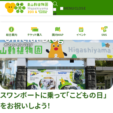
MENU
CLOSE
検
Select Language
▼
索
Official Blog
総合案内
チケット購入
園内MAP
イベント
SNS
本日の
開園情報
チケ
オフィシャルブログ
園内MAP
イベント
総合案内
動物園
植物園
東山動植物園
再生プラン
への支援
スワンボートに乗って「こどもの日」
環境教育
をお祝いしよう！
サイトマップ
Follow me