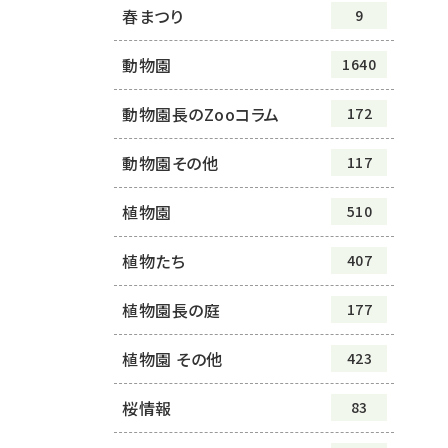
春まつり
9
動物園
1640
動物園長のZooコラム
172
動物園その他
117
植物園
510
植物たち
407
植物園長の庭
177
植物園 その他
423
桜情報
83