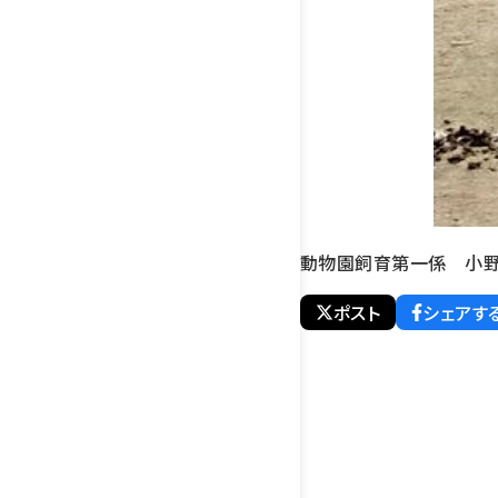
動物園飼育第一係 小
ポスト
シェアす