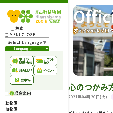
Offic
検索
オフィシャルブロ
MENU
CLOSE
Select Language
▼
本日の
チケット
開園情報
購入
園内MAP
イベント
駐車場
心のつかみ
総合案内
2021年04月20日(火)
動物園
植物園