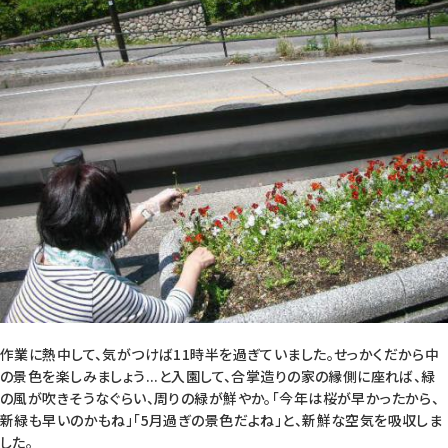
作業に熱中して、気がつけば11時半を過ぎていました。せっかくだから中
の景色を楽しみましょう...と入園して、合掌造りの家の縁側に座れば、緑
の風が吹きそうなぐらい、周りの緑が鮮やか。「今年は桜が早かったから、
新緑も早いのかもね」「5月過ぎの景色だよね」と、新鮮な空気を吸収しま
した。