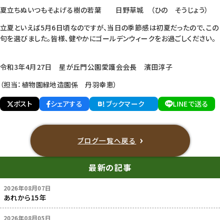
夏立ちぬいつもそよげる樹の若葉 日野草城 （ひの そうじょう）
立夏といえば5月6日頃なのですが、当日の季節感は初夏だったので、この
句を選びました。皆様、健やかにゴールデンウィークをお過ごしください。
令和3年4月27日 星が丘門公園愛護会会長 濱田淳子
（担当：植物園緑地造園係 丹羽幸恵）
ポスト
シェアする
ブックマーク
LINEで送る
ブログ一覧へ戻る
最新の記事
2026年08月07日
あれから15年
2026年08月05日