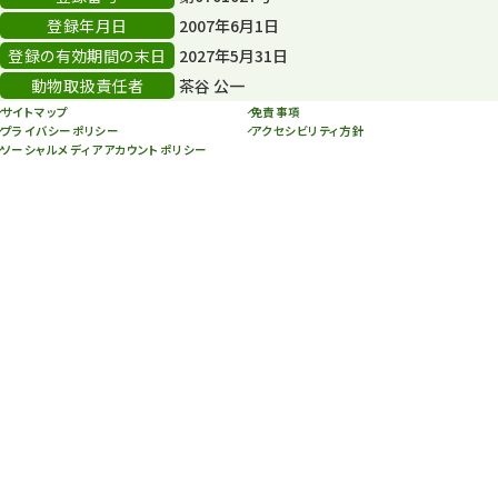
スカイタワー
3
登録年月日
2007年6月1日
年末年始のイベント
5
登録の有効期間の末日
2027年5月31日
動物取扱責任者
茶谷 公一
秋まつり
10
サイトマップ
免責事項
プライバシーポリシー
アクセシビリティ方針
ソーシャルメディアアカウントポリシー