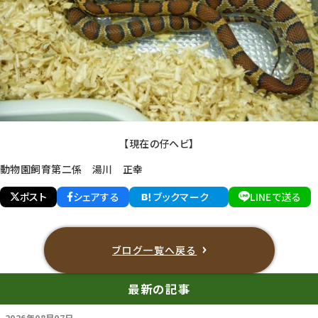
【現在の仔ヘビ】
動物園飼育第二係 湯川 正幸
ポスト
シェアする
ブックマーク
LINEで送る
ブログ一覧へ戻る
最新の記事