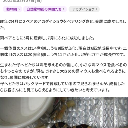
2021年02月07日(日)
動物園
自然動物館の仲間たち
アカダイショウ
昨年の4月に２ペアのアカダイショウをペアリングさせ、交尾に成功しまし
た。
両ペアともに5月に産卵し、7月にふ化に成功しました。
一個体目のメスは14産卵し、うち9匹がふ化、現在は6匹が成長中です。二
個体目のメスは20卵産卵し、うち11匹がふ化、現在は7匹が成長中です。
生まれた仔ヘビたちは餌を与えるのが難しく、小さな餌マウスを食べるの
もやっとなのですが、現在では少し大きめの餌マウスも食べられるように
なり、順調に成長しています。
仔ヘビたちはバックヤードで育成しているので見られませんが、成長した
らお客さんにも見てもらえるようにしていきたいと考えています。