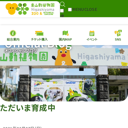
MENU
CLOSE
検
Select Language
▼
索
Official Blog
総合案内
チケット購入
園内MAP
イベント
SNS
本日の
開園情報
チケ
オフィシャルブログ
園内MAP
イベント
総合案内
動物園
植物園
東山動植物園
再生プラン
への支援
ただいま育成中
環境教育
サイトマップ
Follow me