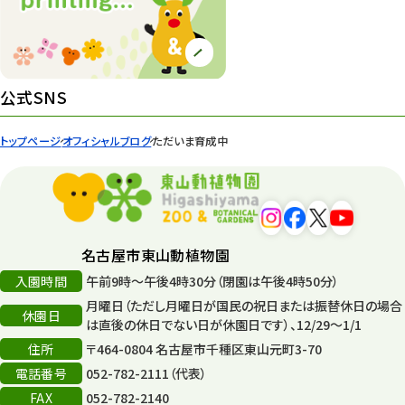
439
園内の様子
168
環境教育
44
公式SNS
遊園地
6
トップページ
オフィシャルブログ
ただいま育成中
タワー
56
平和公園
15
森のとこやさん
121
名古屋市東山動植物園
再生
132
入園時間
午前9時～午後4時30分（閉園は午後4時50分）
月曜日（ただし月曜日が国民の祝日または振替休日の場合
再生フォーラム
14
休園日
は直後の休日でない日が休園日です）、12/29～1/1
住所
80周年
〒464-0804 名古屋市千種区東山元町3-70
36
電話番号
052-782-2111（代表）
その他
406
FAX
052-782-2140