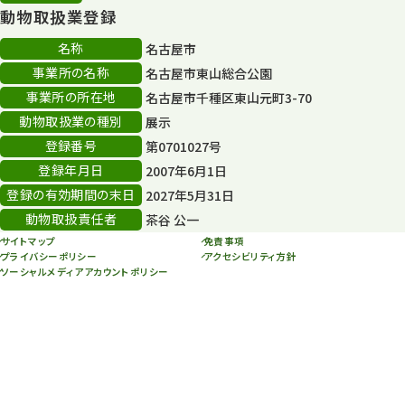
動物取扱業登録
その他イベント
10
名称
名古屋市
スカイタワー
3
事業所の名称
名古屋市東山総合公園
事業所の所在地
名古屋市千種区東山元町3-70
年末年始のイベント
5
動物取扱業の種別
展示
秋まつり
10
登録番号
第0701027号
登録年月日
2007年6月1日
登録の有効期間の末日
2027年5月31日
動物取扱責任者
茶谷 公一
サイトマップ
免責事項
プライバシーポリシー
アクセシビリティ方針
ソーシャルメディアアカウントポリシー