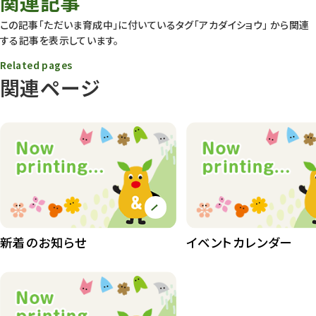
関連記事
動物園
1639
この記事「ただいま育成中」に付いているタグ
「アカダイショウ」
から関連
する記事を表示しています。
動物園長のZooコラム
172
Related pages
動物園その他
117
関連ページ
植物園
510
植物たち
407
植物園長の庭
177
植物園 その他
423
桜情報
83
新着のお知らせ
イベントカレンダー
紅葉情報
52
ズーボ
68
イベント