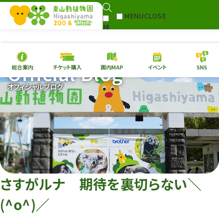
MENU
CLOSE
検
Select Language
▼
索
Official Blog
総合案内
チケット購入
園内MAP
イベント
SNS
本日の
開園情報
チケ
オフィシャルブログ
園内MAP
イベント
総合案内
動物園
植物園
東山動植物園
再生プラン
への支援
さすがルナ 期待を裏切らない＼
環境教育
(^o^)／
サイトマップ
Follow me