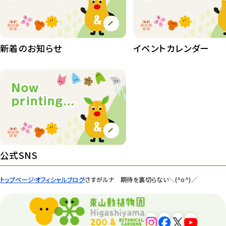
植物園 その他
423
桜情報
83
新着のお知らせ
イベントカレンダー
紅葉情報
52
ズーボ
68
イベント
439
園内の様子
168
環境教育
44
公式SNS
遊園地
6
トップページ
オフィシャルブログ
さすがルナ 期待を裏切らない＼(^o^)／
タワー
56
平和公園
15