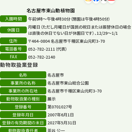
森のとこやさん
121
名古屋市東山動植物園
再生
132
入園時間
午前9時～午後4時30分（閉園は午後4時50分）
月曜日（ただし月曜日が国民の祝日または振替休日の場合
再生フォーラム
14
休園日
は直後の休日でない日が休園日です）、12/29～1/1
住所
80周年
〒464-0804 名古屋市千種区東山元町3-70
36
電話番号
052-782-2111（代表）
その他
406
FAX
052-782-2140
動物取扱業登録
その他イベント
10
名称
名古屋市
スカイタワー
3
事業所の名称
名古屋市東山総合公園
事業所の所在地
名古屋市千種区東山元町3-70
年末年始のイベント
5
動物取扱業の種別
展示
秋まつり
10
登録番号
第0701027号
登録年月日
2007年6月1日
登録の有効期間の末日
2027年5月31日
動物取扱責任者
茶谷 公一