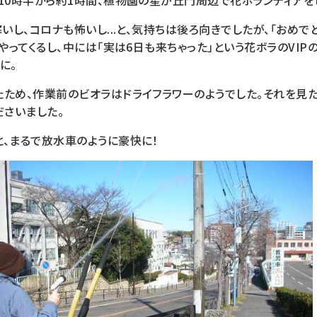
10時半から約1時間、植物園の星が丘門周辺で花ボランティアを
寒いし、コロナも怖いし...と、気持ちは後ろ向きでしたが、「おめで
にやってくるし、中には「実は6日も来ちゃった」という花ボラのVIP
に。
たため、作業前のビオラはドライフラワーのようでした。それを見
ださいました。
と、まるで放水車のように豪快に！