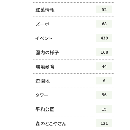
紅葉情報
52
ズーボ
68
イベント
439
園内の様子
168
環境教育
44
遊園地
6
タワー
56
平和公園
15
森のとこやさん
121