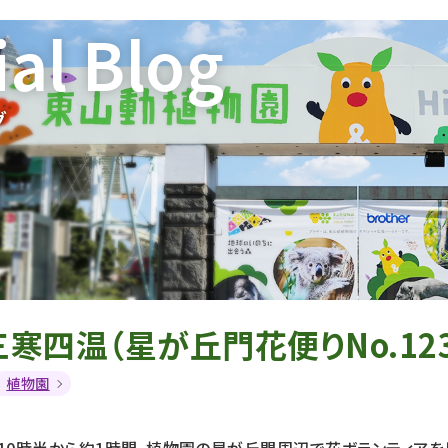
ial Blog
グ
寒四温（星が丘門花便りNo.123
植物園