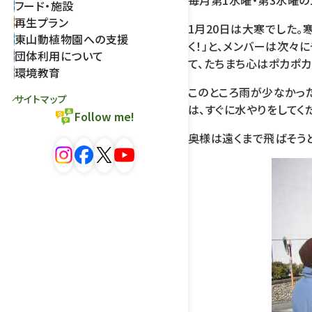
毎月第1水曜・第3水曜の
フード・施設
再生プラン
1月20日は大寒でした。
東山動植物園への支援
く！」と、メンバーは次々
団体利用について
て、たちまち心はポカポカ
環境教育
このところ雨が少なかっ
サイトマップ
は、すぐに水やりをしてく
Follow me!
奥様は遠くまで飛ばそう