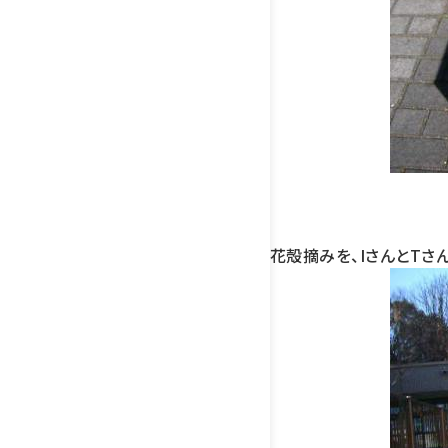
花殻摘みを、IさんとTさ