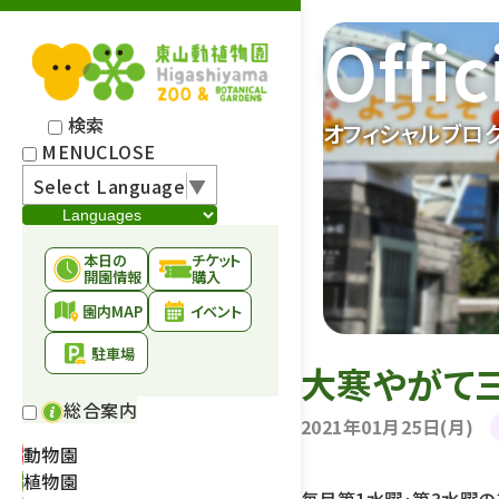
Offic
検索
オフィシャルブロ
MENU
CLOSE
Select Language
▼
本日の
チケット
開園情報
購入
園内MAP
イベント
駐車場
大寒やがて三
総合案内
2021年01月25日(月)
動物園
植物園