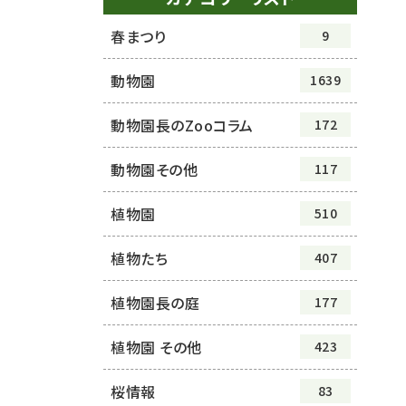
春まつり
9
動物園
1639
動物園長のZooコラム
172
動物園その他
117
植物園
510
植物たち
407
植物園長の庭
177
植物園 その他
423
桜情報
83