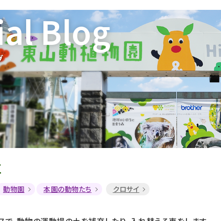
ial Blog
グ
事
動物園
本園の動物たち
クロサイ