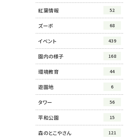
紅葉情報
52
ズーボ
68
イベント
439
園内の様子
168
環境教育
44
遊園地
6
タワー
56
平和公園
15
森のとこやさん
121