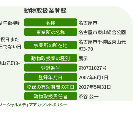
動物取扱業登録
名称
は午後4時
名古屋市
事業所の名称
名古屋市東山総合公園
の祝日また
名古屋市千種区東山元
事業所の所在地
日でない日
町3-70
動物取扱業の種別
展示
東山元町3-
登録番号
第0701027号
登録年月日
2007年6月1日
登録の有効期間の末日
2027年5月31日
動物取扱責任者
茶谷 公一
ソーシャルメディアアカウントポリシー