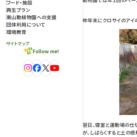
動物園では年１回のペー
フード・施設
再生プラン
東山動植物園への支援
昨年末にクロサイのアイ
団体利用について
環境教育
サイトマップ
Follow me!
翌日、寝室と運動場の仕
が、しばらくすると土の