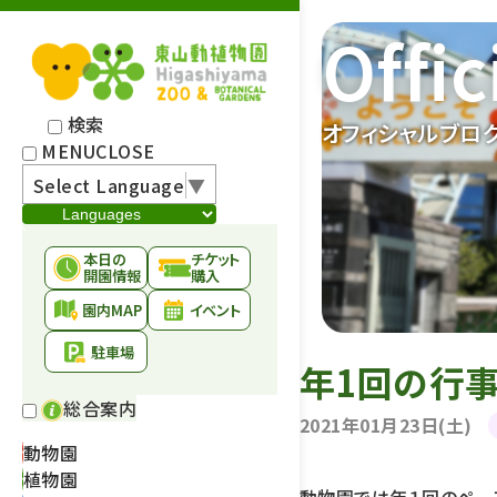
Offic
検索
オフィシャルブロ
MENU
CLOSE
Select Language
▼
本日の
チケット
開園情報
購入
園内MAP
イベント
駐車場
年1回の行
総合案内
2021年01月23日(土)
動物園
植物園