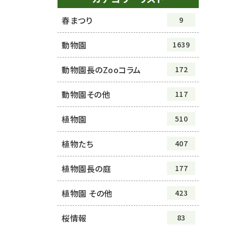
春まつり
9
動物園
1639
動物園長のZooコラム
172
動物園その他
117
植物園
510
植物たち
407
植物園長の庭
177
植物園 その他
423
桜情報
83