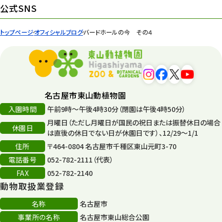
公式SNS
遊園地
6
トップページ
オフィシャルブログ
バードホールの今 その４
タワー
56
平和公園
15
森のとこやさん
121
名古屋市東山動植物園
再生
132
入園時間
午前9時～午後4時30分（閉園は午後4時50分）
月曜日（ただし月曜日が国民の祝日または振替休日の場合
再生フォーラム
14
休園日
は直後の休日でない日が休園日です）、12/29～1/1
住所
80周年
〒464-0804 名古屋市千種区東山元町3-70
36
電話番号
052-782-2111（代表）
その他
406
FAX
052-782-2140
動物取扱業登録
その他イベント
10
名称
名古屋市
スカイタワー
3
事業所の名称
名古屋市東山総合公園