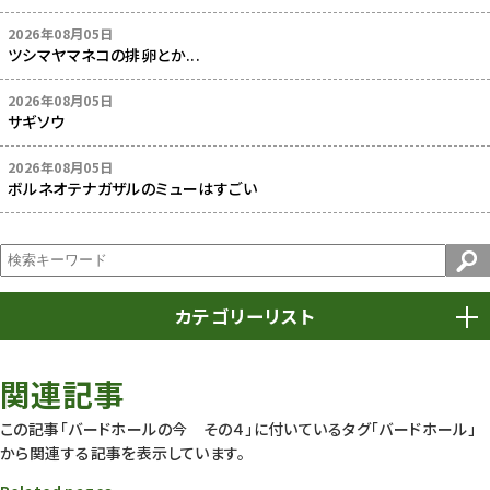
2026年08月05日
ツシマヤマネコの排卵とか...
2026年08月05日
サギソウ
2026年08月05日
ボルネオテナガザルのミューはすごい
カテゴリーリスト
春まつり
9
関連記事
動物園
1640
この記事「バードホールの今 その４」に付いているタグ
「バードホール」
から関連する記事を表示しています。
動物園長のZooコラム
172