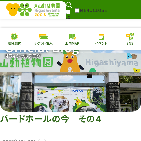
MENU
CLOSE
検
Select Language
▼
索
Official Blog
総合案内
チケット購入
園内MAP
イベント
SNS
本日の
開園情報
チケ
オフィシャルブログ
園内MAP
イベント
総合案内
動物園
植物園
東山動植物園
再生プラン
への支援
バードホールの今 その４
環境教育
サイトマップ
Follow me