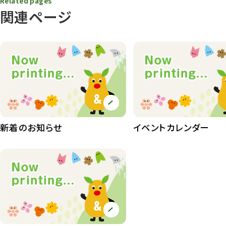
Related pages
動物園その他
117
関連ページ
植物園
510
植物たち
407
植物園長の庭
177
植物園 その他
423
桜情報
83
新着のお知らせ
イベントカレンダー
紅葉情報
52
ズーボ
68
イベント
439
園内の様子
168
環境教育
44