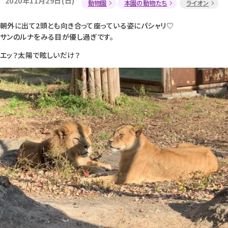
2020年11月29日(日)
動物園
本園の動物たち
ライオン
朝外に出て2頭とも向き合って座っている姿にパシャリ♡
サンのルナをみる目が優し過ぎです。
エッ？太陽で眩しいだけ？