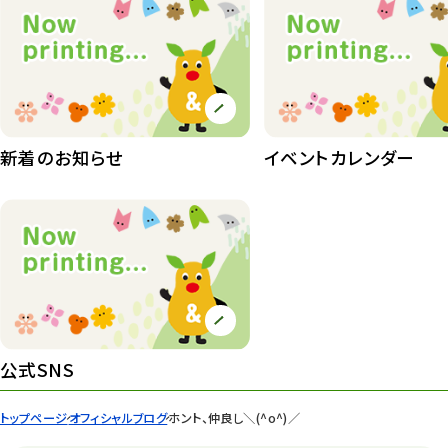
植物たち
407
植物園長の庭
177
植物園 その他
423
桜情報
83
新着のお知らせ
イベントカレンダー
紅葉情報
52
ズーボ
68
イベント
439
園内の様子
168
環境教育
44
公式SNS
遊園地
6
トップページ
オフィシャルブログ
ホント、仲良し＼(^o^)／
タワー
56