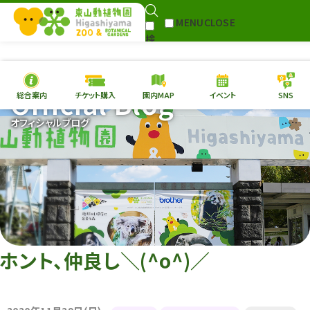
MENU
CLOSE
検
Select Language
▼
索
Official Blog
総合案内
チケット購入
園内MAP
イベント
SNS
本日の
開園情報
チケ
オフィシャルブログ
園内MAP
イベント
総合案内
動物園
植物園
東山動植物園
再生プラン
への支援
ホント、仲良し＼(^o^)／
環境教育
サイトマップ
Follow me