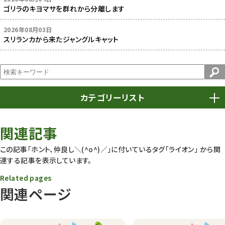
ゴリラのキヨマサを群れから分離します
2026年08月03日
スリランカから来たジャングルキャット
カテゴリーリスト
春まつり
9
関連記事
動物園
1638
この記事「ホント、仲良し＼(^o^)／」に付いているタグ
「ライオン」
から関
連する記事を表示しています。
動物園長のZooコラム
172
Related pages
動物園その他
117
関連ページ
植物園
510