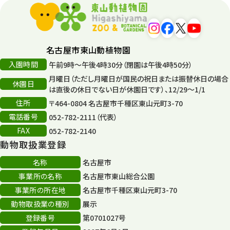
平和公園
15
森のとこやさん
121
名古屋市東山動植物園
再生
132
入園時間
午前9時～午後4時30分（閉園は午後4時50分）
月曜日（ただし月曜日が国民の祝日または振替休日の場合
再生フォーラム
14
休園日
は直後の休日でない日が休園日です）、12/29～1/1
住所
80周年
〒464-0804 名古屋市千種区東山元町3-70
36
電話番号
052-782-2111（代表）
その他
406
FAX
052-782-2140
動物取扱業登録
その他イベント
10
名称
名古屋市
スカイタワー
3
事業所の名称
名古屋市東山総合公園
事業所の所在地
名古屋市千種区東山元町3-70
年末年始のイベント
5
動物取扱業の種別
展示
秋まつり
10
登録番号
第0701027号