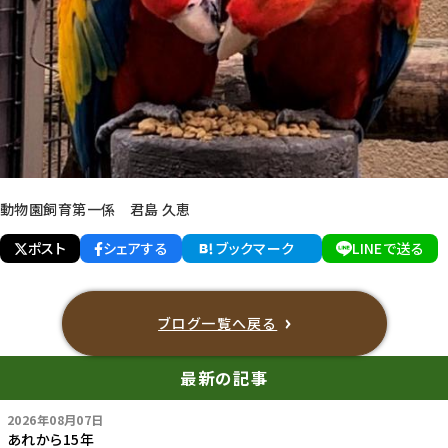
動物園飼育第一係 君島 久恵
ポスト
シェアする
ブックマーク
LINEで送る
ブログ一覧へ戻る
最新の記事
2026年08月07日
あれから15年