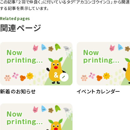
この記事「２羽で仲良く」に付いているタグ
「アカコンゴウインコ」
から関連
する記事を表示しています。
動物園長のZooコラム
172
Related pages
動物園その他
117
関連ページ
植物園
510
植物たち
407
植物園長の庭
177
植物園 その他
423
桜情報
83
新着のお知らせ
イベントカレンダー
紅葉情報
52
ズーボ
68
イベント
439