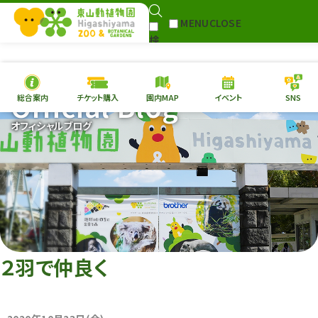
MENU
CLOSE
検
Select Language
▼
索
Official Blog
総合案内
チケット購入
園内MAP
イベント
SNS
本日の
開園情報
チケ
オフィシャルブログ
園内MAP
イベント
総合案内
動物園
植物園
東山動植物園
再生プラン
への支援
２羽で仲良く
環境教育
サイトマップ
Follow me