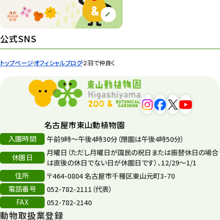
園内の様子
168
環境教育
44
公式SNS
遊園地
6
トップページ
オフィシャルブログ
２羽で仲良く
タワー
56
平和公園
15
森のとこやさん
121
名古屋市東山動植物園
再生
132
入園時間
午前9時～午後4時30分（閉園は午後4時50分）
月曜日（ただし月曜日が国民の祝日または振替休日の場合
再生フォーラム
14
休園日
は直後の休日でない日が休園日です）、12/29～1/1
住所
80周年
〒464-0804 名古屋市千種区東山元町3-70
36
電話番号
052-782-2111（代表）
その他
406
FAX
052-782-2140
動物取扱業登録
その他イベント
10