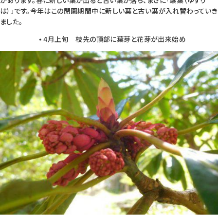
があります。春に新しい葉が出ると古い葉が落ち、まさに「譲葉（ゆずり
は）」です。今年はこの閉園期間中に新しい葉と古い葉が入れ替わっていき
ました。
⦁ 4月上旬 枝先の頂部に葉芽と花芽が出来始め