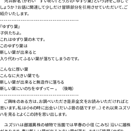
河井酔茗（かわい すいめい）とう方の『ゆずり葉』という詩をご存じで
しょうか？お話に関連して少しだけ冒頭部分を引用させていただいて、ご
紹介いたします。
------------------------------------------
『ゆずり葉』
子供たちよ。
これはゆずり葉の木です。
このゆずり葉は
新しい葉が出来ると
入り代わってふるい葉が落ちてしまうのです。
こんなに厚い葉
こんなに大きい葉でも
新しい葉が出来ると無造作に落ちる
新しい葉にいのちをゆずってー 。 （後略）
------------------------------------------
ご興味のある方は、お調べいただき是非全文をお読みいただければと
思います。私は小6の時に出会い（だいぶ昔の話ですが...）それ以来ユズリ
ハを見るとよくこの詩を思い出します。
ユズリハは雌雄異株の植物で当園では早春の小径（こみち）沿いに雄株