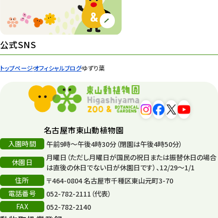
園内の様子
168
環境教育
44
公式SNS
遊園地
6
トップページ
オフィシャルブログ
ゆずり葉
タワー
56
平和公園
15
森のとこやさん
121
名古屋市東山動植物園
再生
132
入園時間
午前9時～午後4時30分（閉園は午後4時50分）
月曜日（ただし月曜日が国民の祝日または振替休日の場合
再生フォーラム
14
休園日
は直後の休日でない日が休園日です）、12/29～1/1
住所
80周年
〒464-0804 名古屋市千種区東山元町3-70
36
電話番号
052-782-2111（代表）
その他
406
FAX
052-782-2140