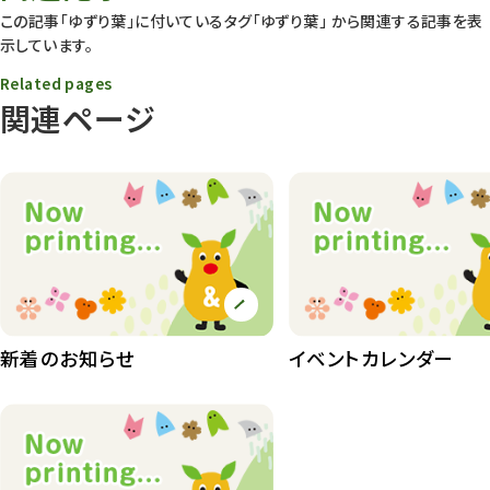
動物園
1639
この記事「ゆずり葉」に付いているタグ
「ゆずり葉」
から関連する記事を表
示しています。
動物園長のZooコラム
172
Related pages
動物園その他
117
関連ページ
植物園
510
植物たち
407
植物園長の庭
177
植物園 その他
423
桜情報
83
新着のお知らせ
イベントカレンダー
紅葉情報
52
ズーボ
68
イベント
439