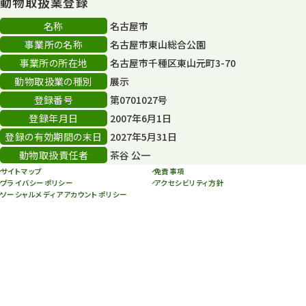
動物取扱業登録
その他イベント
10
名称
名古屋市
スカイタワー
3
事業所の名称
名古屋市東山総合公園
事業所の所在地
名古屋市千種区東山元町3-70
年末年始のイベント
5
動物取扱業の種別
展示
秋まつり
10
登録番号
第0701027号
登録年月日
2007年6月1日
登録の有効期間の末日
2027年5月31日
動物取扱責任者
茶谷 公一
サイトマップ
免責事項
プライバシーポリシー
アクセシビリティ方針
ソーシャルメディアアカウントポリシー