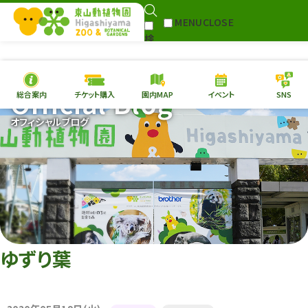
MENU
CLOSE
検
Select Language
▼
索
Official Blog
総合案内
チケット購入
園内MAP
イベント
SNS
本日の
開園情報
チケ
オフィシャルブログ
園内MAP
イベント
総合案内
動物園
植物園
東山動植物園
再生プラン
への支援
ゆずり葉
環境教育
サイトマップ
Follow me