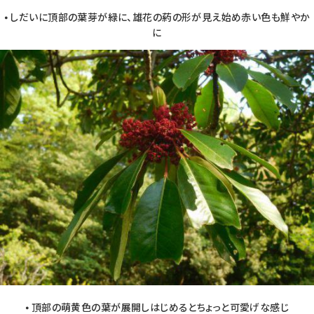
⦁
しだいに頂部の葉芽が緑に、雄花の葯の形が見え始め赤い色も鮮やか
に
⦁
頂部の萌黄色の葉が展開しはじめるとちょっと可愛げな感じ