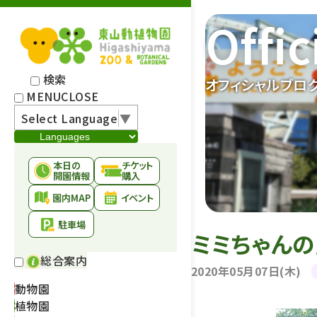
Offic
検索
オフィシャルブロ
MENU
CLOSE
Select Language
▼
本日の
チケット
開園情報
購入
園内MAP
イベント
駐車場
ミミちゃん
総合案内
2020年05月07日(木)
動物園
植物園