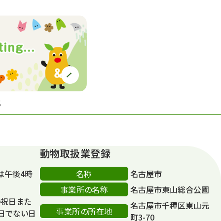
S
動物取扱業登録
名称
は午後4時
名古屋市
事業所の名称
名古屋市東山総合公園
の祝日また
名古屋市千種区東山元
事業所の所在地
日でない日
町3-70