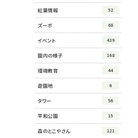
紅葉情報
52
ズーボ
68
イベント
439
園内の様子
168
環境教育
44
遊園地
6
タワー
56
平和公園
15
森のとこやさん
121