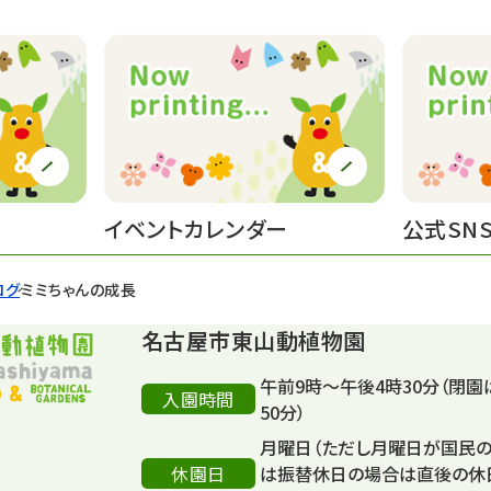
イベントカレンダー
公式SN
ログ
ミミちゃんの成長
名古屋市東山動植物園
午前9時～午後4時30分（閉園
入園時間
50分）
月曜日（ただし月曜日が国民
休園日
は振替休日の場合は直後の休