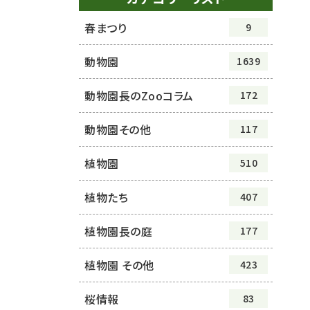
春まつり
9
動物園
1639
動物園長のZooコラム
172
動物園その他
117
植物園
510
植物たち
407
植物園長の庭
177
植物園 その他
423
桜情報
83