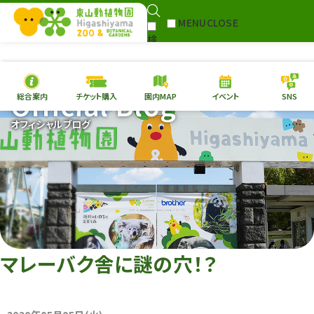
MENU
CLOSE
検
Select Language
▼
索
Official Blog
総合案内
チケット購入
園内MAP
イベント
SNS
本日の
開園情報
チケ
オフィシャルブログ
園内MAP
イベント
総合案内
動物園
植物園
東山動植物園
再生プラン
への支援
マレーバク舎に謎の穴！？
環境教育
サイトマップ
Follow me