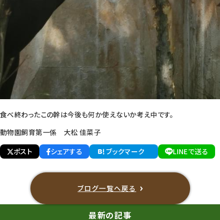
食べ終わったこの幹は今後も何か使えないか考え中です。
動物園飼育第一係
大松 佳菜子
ポスト
シェアする
ブックマーク
LINEで送る
ブログ一覧へ戻る
最新の記事