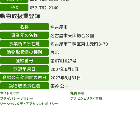
その他
406
FAX
052-782-2140
動物取扱業登録
その他イベント
10
名称
名古屋市
スカイタワー
3
事業所の名称
名古屋市東山総合公園
事業所の所在地
名古屋市千種区東山元町3-70
年末年始のイベント
5
動物取扱業の種別
展示
秋まつり
10
登録番号
第0701027号
登録年月日
2007年6月1日
登録の有効期間の末日
2027年5月31日
動物取扱責任者
茶谷 公一
サイトマップ
免責事項
プライバシーポリシー
アクセシビリティ方針
ソーシャルメディアアカウントポリシー