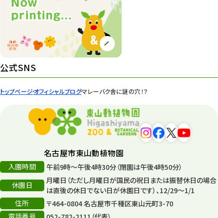
イベント
439
園内の様子
168
環境教育
44
公式SNS
遊園地
6
トップページ
オフィシャルブログ
マレーバク舎に謎の穴！？
タワー
56
平和公園
15
森のとこやさん
121
名古屋市東山動植物園
再生
132
入園時間
午前9時～午後4時30分（閉園は午後4時50分）
月曜日（ただし月曜日が国民の祝日または振替休日の場合
再生フォーラム
14
休園日
は直後の休日でない日が休園日です）、12/29～1/1
住所
80周年
〒464-0804 名古屋市千種区東山元町3-70
36
電話番号
052-782-2111（代表）