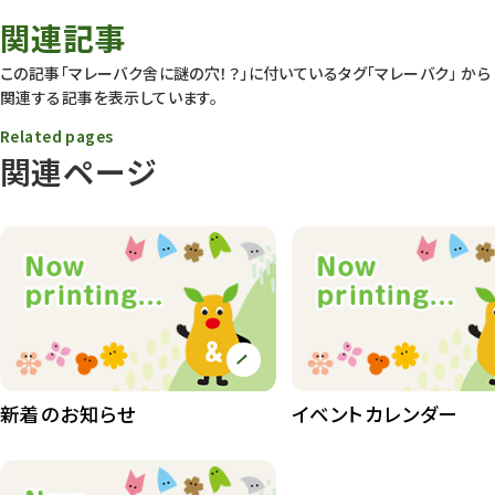
春まつり
9
関連記事
動物園
1640
この記事「マレーバク舎に謎の穴！？」に付いているタグ
「マレーバク」
から
関連する記事を表示しています。
動物園長のZooコラム
172
Related pages
動物園その他
117
関連ページ
植物園
510
植物たち
407
植物園長の庭
177
植物園 その他
423
桜情報
83
新着のお知らせ
イベントカレンダー
紅葉情報
52
ズーボ
68