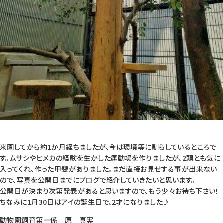
来園してから約1か月経ちましたが、今は環境等に馴らしているところで
す。ムサシやヒメカの経験を生かした運動場を作りましたが、2頭とも気に
入ってくれ、作った甲斐がありました。まだ直接お見せする事が出来ない
ので、写真を公開日までにブログで紹介していきたいと思います。
公開日が決まり次第発表があると思いますので、もう少々お待ち下さい！
ちなみに1月30日はアイの誕生日で、2才になりました♪
動物園飼育第一係 原 真実