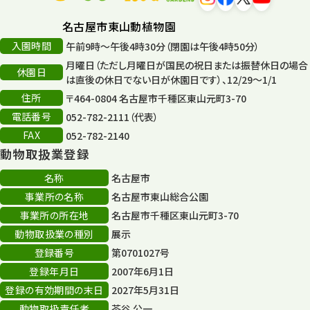
森のとこやさん
121
名古屋市東山動植物園
再生
132
入園時間
午前9時～午後4時30分（閉園は午後4時50分）
月曜日（ただし月曜日が国民の祝日または振替休日の場合
再生フォーラム
14
休園日
は直後の休日でない日が休園日です）、12/29～1/1
住所
80周年
〒464-0804 名古屋市千種区東山元町3-70
36
電話番号
052-782-2111（代表）
その他
406
FAX
052-782-2140
動物取扱業登録
その他イベント
10
名称
名古屋市
スカイタワー
3
事業所の名称
名古屋市東山総合公園
事業所の所在地
名古屋市千種区東山元町3-70
年末年始のイベント
5
動物取扱業の種別
展示
秋まつり
10
登録番号
第0701027号
登録年月日
2007年6月1日
登録の有効期間の末日
2027年5月31日
動物取扱責任者
茶谷 公一