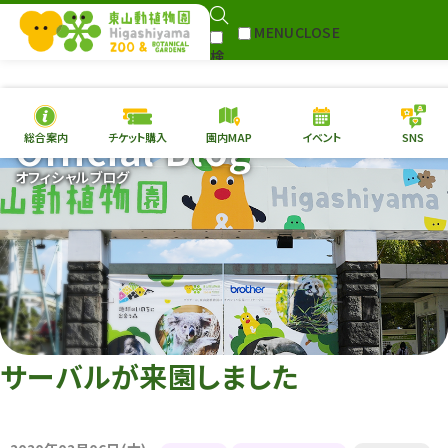
MENU
CLOSE
検
Select Language
▼
索
Official Blog
総合案内
チケット購入
園内MAP
イベント
SNS
本日の
開園情報
チケ
オフィシャルブログ
園内MAP
イベント
総合案内
動物園
植物園
東山動植物園
再生プラン
への支援
サーバルが来園しました
環境教育
サイトマップ
Follow me