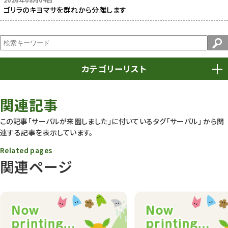
ゴリラのキヨマサを群れから分離します
カテゴリーリスト
春まつり
9
関連記事
動物園
1639
この記事「サーバルが来園しました」に付いているタグ
「サーバル」
から関
連する記事を表示しています。
動物園長のZooコラム
172
Related pages
動物園その他
117
関連ページ
植物園
510
植物たち
407
植物園長の庭
177