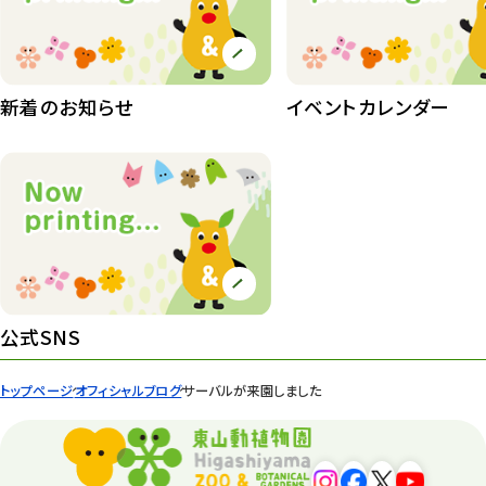
植物園 その他
423
桜情報
83
新着のお知らせ
イベントカレンダー
紅葉情報
52
ズーボ
68
イベント
439
園内の様子
168
環境教育
44
公式SNS
遊園地
6
トップページ
オフィシャルブログ
サーバルが来園しました
タワー
56
平和公園
15