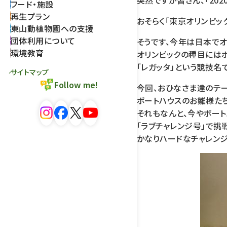
突然ですが皆さん、「20
フード・施設
再生プラン
おそらく「東京オリンピッ
東山動植物園への支援
団体利用について
そうです、今年は日本で
環境教育
オリンピックの種目には
「レガッタ」という競技名
サイトマップ
Follow me!
今回、おひなさま達のテーマ
ボートハウスのお雛様たち
それもなんと、今やボー
「ラブチャレンジ号」で挑
かなりハードなチャレンジ