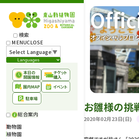
Offic
検索
オフィシャルブロ
MENU
CLOSE
Select Language
▼
本日の
チケット
開園情報
購入
園内MAP
イベント
駐車場
お雛様の挑戦
総合案内
2020年02月23日(日)
動物園
植物園