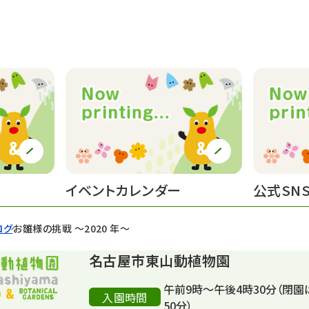
イベントカレンダー
公式SN
ログ
お雛様の挑戦 ～2020 年～
名古屋市東山動植物園
午前9時～午後4時30分（閉園
入園時間
50分）