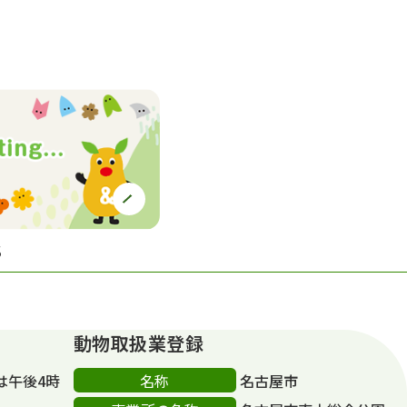
S
動物取扱業登録
名称
は午後4時
名古屋市