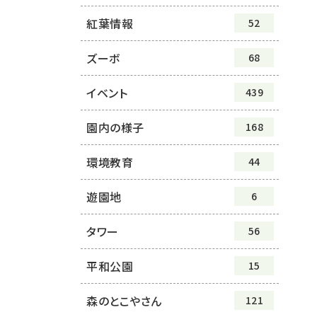
紅葉情報
52
ズーボ
68
イベント
439
園内の様子
168
環境教育
44
遊園地
6
タワー
56
平和公園
15
森のとこやさん
121