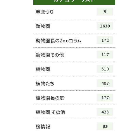
春まつり
9
動物園
1639
動物園長のZooコラム
172
動物園その他
117
植物園
510
植物たち
407
植物園長の庭
177
植物園 その他
423
桜情報
83