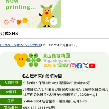
83
紅葉情報
52
ズーボ
68
イベント
439
公式SNS
園内の様子
168
トップページ
オフィシャルブログ
「ボートハウスで鬼退治？？」
環境教育
44
遊園地
6
タワー
56
名古屋市東山動植物園
入園時間
午前9時～午後4時30分（閉園は午後4時50分）
平和公園
15
月曜日（ただし月曜日が国民の祝日または振替休日の場合
休園日
森のとこやさん
は直後の休日でない日が休園日です）、12/29～1/1
121
住所
〒464-0804 名古屋市千種区東山元町3-70
再生
132
電話番号
052-782-2111（代表）