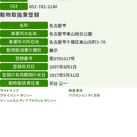
FAX
052-782-2140
再生フォーラム
14
動物取扱業登録
80周年
36
名称
名古屋市
事業所の名称
名古屋市東山総合公園
その他
406
事業所の所在地
名古屋市千種区東山元町3-70
その他イベント
10
動物取扱業の種別
展示
登録番号
第0701027号
スカイタワー
3
登録年月日
2007年6月1日
年末年始のイベント
5
登録の有効期間の末日
2027年5月31日
動物取扱責任者
茶谷 公一
秋まつり
10
サイトマップ
免責事項
プライバシーポリシー
アクセシビリティ方針
ソーシャルメディアアカウントポリシー