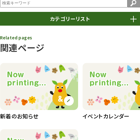
カテゴリーリスト
春まつり
9
Related pages
関連ページ
動物園
1639
動物園長のZooコラム
172
動物園その他
117
植物園
510
植物たち
407
植物園長の庭
177
新着のお知らせ
イベントカレンダー
植物園 その他
423
桜情報