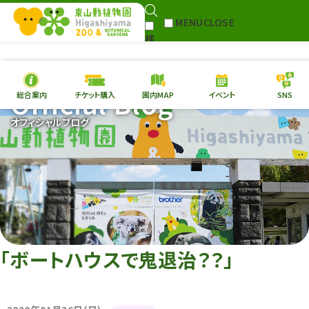
MENU
CLOSE
検
Select Language
▼
索
Official Blog
総合案内
チケット購入
園内MAP
イベント
SNS
本日の
開園情報
チケ
オフィシャルブログ
園内MAP
イベント
総合案内
動物園
植物園
東山動植物園
再生プラン
への支援
「ボートハウスで鬼退治？？」
環境教育
サイトマップ
Follow me