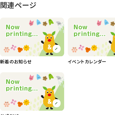
関連ページ
動物園
1639
動物園長のZooコラム
172
動物園その他
117
植物園
510
植物たち
407
植物園長の庭
177
新着のお知らせ
イベントカレンダー
植物園 その他
423
桜情報
83
紅葉情報
52
ズーボ
68
イベント
439