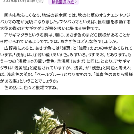
2019年10月04日(金)
植物園長の庭
園内も秋らしくなり、地域の花木園では、秋の七草のオミナエシやフジ
バカマの花が見頃になりました。フジバカマといえば、長距離を移動する
大型の蝶のアサギマダラが蜜を吸いに集まる植物です。
アサギマダラという名前は、羽に、あさぎ色のまだら模様があることか
ら付けられているようです。では、あさぎ色はどんな色でしょうか。
広辞苑によると、あさぎ色には「浅葱」と「浅黄」の2つの字があてられて
います。「浅葱」は、①薄い藍（あい）色。みずいろ。うすあお。とあります。も
う一つの「浅黄」は①薄い黄色。②浅葱（あさぎ）に同じ。とあり、アサギマ
ダラは「浅黄斑」と記載されていますが、「浅黄」が「浅葱」と同色と考えれ
ば、浅葱色の英訳、「ペールブルー」となりますので、「薄青色のまだら模様
がある蝶」ということでしょうか。
色の話は、色々と複雑ですね。