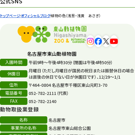
公式SNS
園内の様子
168
トップページ
オフィシャルブログ
植物の色（浅葱・浅黄 あさぎ）
環境教育
44
遊園地
6
タワー
56
名古屋市東山動植物園
入園時間
午前9時～午後4時30分（閉園は午後4時50分）
平和公園
15
月曜日（ただし月曜日が国民の祝日または振替休日の場合
休園日
森のとこやさん
は直後の休日でない日が休園日です）、12/29～1/1
121
住所
〒464-0804 名古屋市千種区東山元町3-70
再生
132
電話番号
052-782-2111（代表）
FAX
052-782-2140
再生フォーラム
14
動物取扱業登録
80周年
36
名称
名古屋市
事業所の名称
名古屋市東山総合公園
その他
406