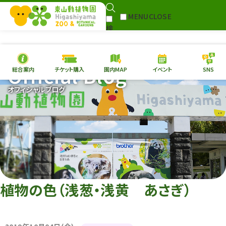
MENU
CLOSE
検
Select Language
▼
索
Official Blog
総合案内
チケット購入
園内MAP
イベント
SNS
本日の
開園情報
チケ
オフィシャルブログ
園内MAP
イベント
総合案内
動物園
植物園
東山動植物園
再生プラン
への支援
植物の色（浅葱・浅黄 あさぎ）
環境教育
サイトマップ
Follow me