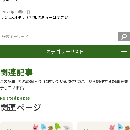
2026年08月05日
ボルネオテナガザルのミューはすごい
カテゴリーリスト
春まつり
9
関連記事
動物園
1640
この記事「カバの嫁入り」に付いているタグ
「カバ」
から関連する記事を表
示しています。
動物園長のZooコラム
172
Related pages
動物園その他
117
関連ページ
植物園
510
植物たち
407