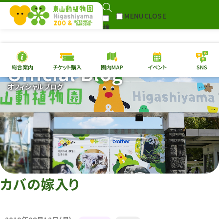
MENU
CLOSE
検
Select Language
▼
索
Official Blog
総合案内
チケット購入
園内MAP
イベント
SNS
本日の
開園情報
チケ
オフィシャルブログ
園内MAP
イベント
総合案内
動物園
植物園
東山動植物園
再生プラン
への支援
カバの嫁入り
環境教育
サイトマップ
Follow me