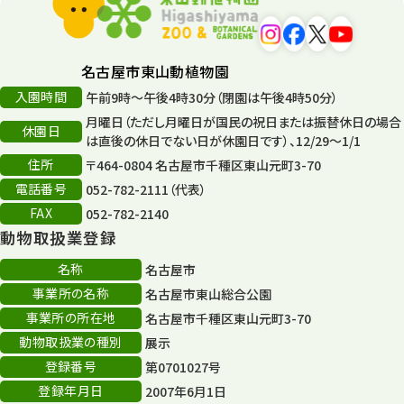
平和公園
15
森のとこやさん
121
名古屋市東山動植物園
再生
132
入園時間
午前9時～午後4時30分（閉園は午後4時50分）
月曜日（ただし月曜日が国民の祝日または振替休日の場合
再生フォーラム
14
休園日
は直後の休日でない日が休園日です）、12/29～1/1
住所
80周年
〒464-0804 名古屋市千種区東山元町3-70
36
電話番号
052-782-2111（代表）
その他
406
FAX
052-782-2140
動物取扱業登録
その他イベント
10
名称
名古屋市
スカイタワー
3
事業所の名称
名古屋市東山総合公園
事業所の所在地
名古屋市千種区東山元町3-70
年末年始のイベント
5
動物取扱業の種別
展示
秋まつり
10
登録番号
第0701027号
登録年月日
2007年6月1日