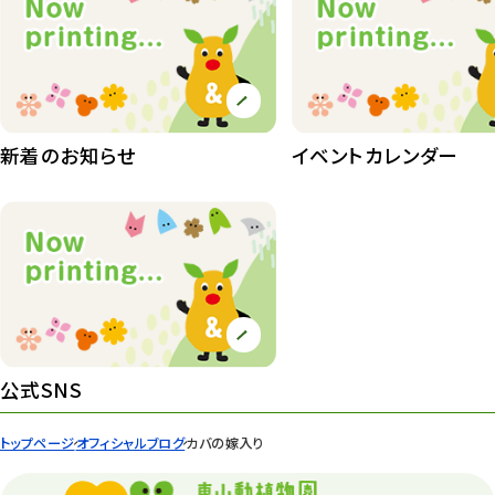
植物園長の庭
177
植物園 その他
423
桜情報
83
新着のお知らせ
イベントカレンダー
紅葉情報
52
ズーボ
68
イベント
439
園内の様子
168
環境教育
44
公式SNS
遊園地
6
トップページ
オフィシャルブログ
カバの嫁入り
タワー
56