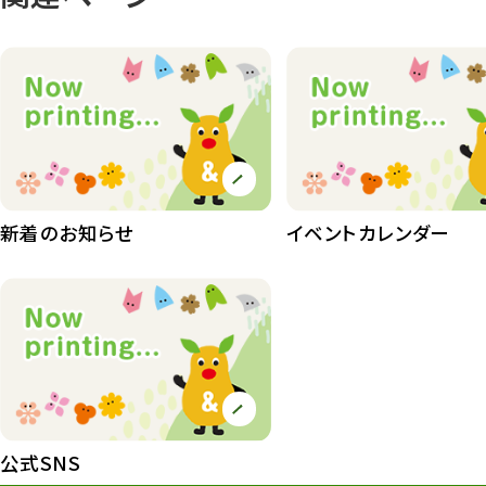
動物園長のZooコラム
172
動物園その他
117
植物園
510
植物たち
407
植物園長の庭
177
新着のお知らせ
イベントカレンダー
植物園 その他
423
桜情報
83
紅葉情報
52
ズーボ
68
イベント
439
公式SNS