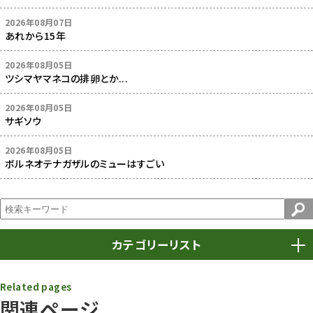
2026年08月07日
あれから15年
2026年08月05日
ツシマヤマネコの排卵とか...
2026年08月05日
サギソウ
2026年08月05日
ボルネオテナガザルのミューはすごい
カテゴリーリスト
春まつり
9
Related pages
関連ページ
動物園
1640