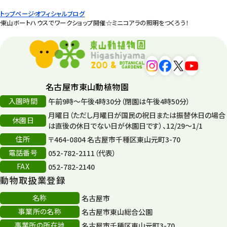
園内の様子
168
トップページ
オフィシャルブログ
東山ボートハウスでワークショップ開催☆ミニコアラの照明をつくろう！
環境教育
44
遊園地
6
タワー
56
名古屋市東山動植物園
平和公園
15
入園時間
午前9時～午後4時30分（閉園は午後4時50分）
月曜日（ただし月曜日が国民の祝日または振替休日の場合
森のとこやさん
121
休園日
は直後の休日でない日が休園日です）、12/29～1/1
再生
132
住所
〒464-0804 名古屋市千種区東山元町3-70
電話番号
052-782-2111（代表）
再生フォーラム
14
FAX
052-782-2140
動物取扱業登録
80周年
36
名称
名古屋市
その他
406
事業所の名称
名古屋市東山総合公園
その他イベント
事業所の所在地
名古屋市千種区東山元町3-70
10