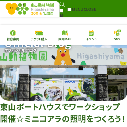
MENU
CLOSE
検
Select Language
▼
索
Official Blog
総合案内
チケット購入
園内MAP
イベント
SNS
本日の
開園情報
チケ
オフィシャルブログ
園内MAP
イベント
総合案内
動物園
植物園
東山動植物園
再生プラン
への支援
東山ボートハウスでワークショップ
環境教育
開催☆ミニコアラの照明をつくろう！
サイトマップ
Follow me