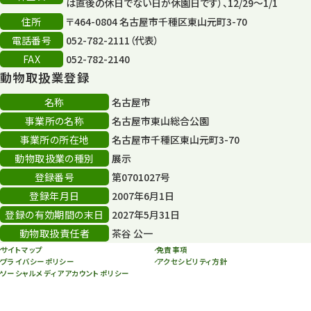
森のとこやさん
は直後の休日でない日が休園日です）、12/29～1/1
121
住所
〒464-0804 名古屋市千種区東山元町3-70
再生
132
電話番号
052-782-2111（代表）
FAX
052-782-2140
再生フォーラム
14
動物取扱業登録
80周年
36
名称
名古屋市
事業所の名称
名古屋市東山総合公園
その他
406
事業所の所在地
名古屋市千種区東山元町3-70
その他イベント
10
動物取扱業の種別
展示
登録番号
第0701027号
スカイタワー
3
登録年月日
2007年6月1日
年末年始のイベント
5
登録の有効期間の末日
2027年5月31日
動物取扱責任者
茶谷 公一
秋まつり
10
サイトマップ
免責事項
プライバシーポリシー
アクセシビリティ方針
ソーシャルメディアアカウントポリシー