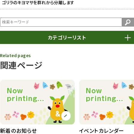
ゴリラのキヨマサを群れから分離します
カテゴリーリスト
春まつり
9
Related pages
関連ページ
動物園
1639
動物園長のZooコラム
172
動物園その他
117
植物園
510
植物たち
407
植物園長の庭
177
新着のお知らせ
イベントカレンダー