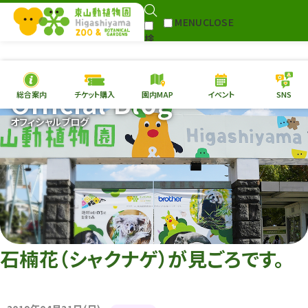
MENU
CLOSE
検
Select Language
▼
索
Official Blog
総合案内
チケット購入
園内MAP
イベント
SNS
本日の
開園情報
チケ
オフィシャルブログ
園内MAP
イベント
総合案内
動物園
植物園
東山動植物園
再生プラン
への支援
石楠花（シャクナゲ）が見ごろです。
環境教育
サイトマップ
Follow me