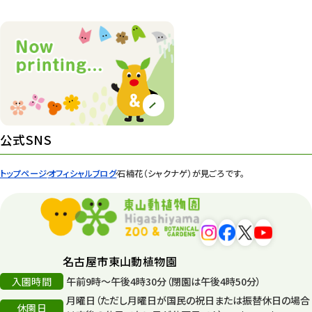
植物園 その他
423
桜情報
83
紅葉情報
52
ズーボ
68
イベント
439
公式SNS
園内の様子
168
トップページ
オフィシャルブログ
石楠花（シャクナゲ）が見ごろです。
環境教育
44
遊園地
6
タワー
56
名古屋市東山動植物園
入園時間
午前9時～午後4時30分（閉園は午後4時50分）
平和公園
15
月曜日（ただし月曜日が国民の祝日または振替休日の場合
休園日