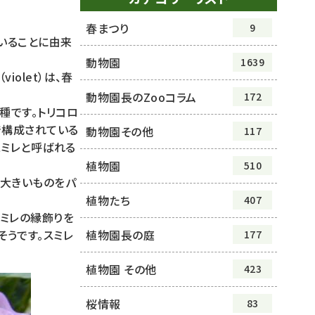
春まつり
9
いることに由来
動物園
1639
olet）は、春
動物園長のZooコラム
172
種です。トリコロ
で構成されている
動物園その他
117
スミレと呼ばれる
植物園
510
大きいものをパ
植物たち
407
ミレの縁飾りを
植物園長の庭
うです。スミレ
177
植物園 その他
423
桜情報
83