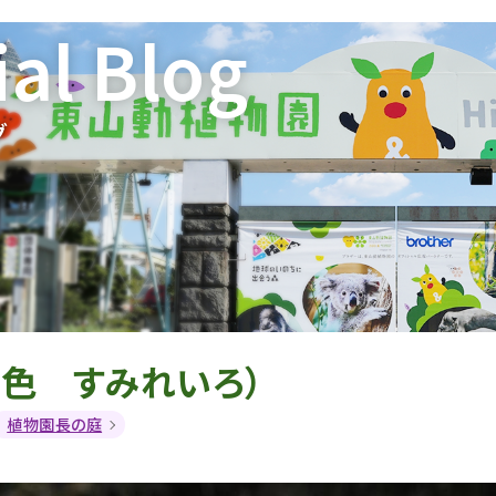
ial Blog
グ
菫色 すみれいろ）
植物園長の庭