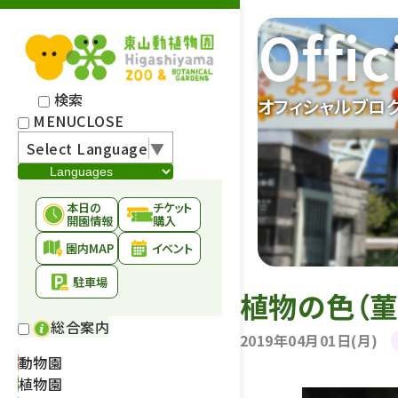
Offic
検索
オフィシャルブロ
MENU
CLOSE
Select Language
▼
本日の
チケット
開園情報
購入
園内MAP
イベント
駐車場
植物の色（
総合案内
2019年04月01日(月)
動物園
植物園