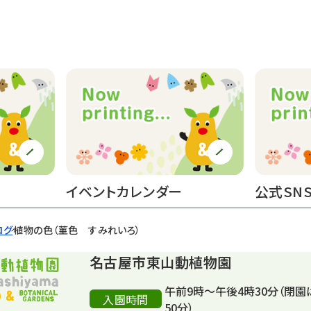
イベントカレンダー
公式SN
ログ
植物の色（菫色 すみれいろ）
名古屋市東山動植物園
午前9時～午後4時30分（閉園
入園時間
50分）