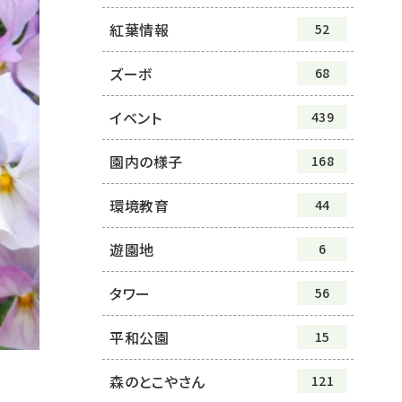
紅葉情報
52
ズーボ
68
イベント
439
園内の様子
168
環境教育
44
遊園地
6
タワー
56
平和公園
15
森のとこやさん
121