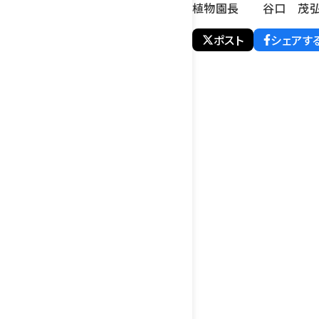
植物園長 谷口 茂
ポスト
シェアす