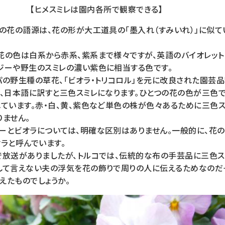
【ヒメスミレは園内各所で観察できる】
の花の語源は、花の形が大工道具の「墨入れ（すみいれ）」に似て
色は白系から赤系、紫系まで様々ですが、英語のバイオレット（vi
ジーや野生のスミレの濃い紫色に相当する色です。
の野生種の草花、「ビオラ・トリコロル」を元に改良された園芸品
で、日本語に訳すと三色スミレになります。ひとつの花の色が三色
れています。赤・白、黄、紫色など単色の株が色々あるために三色
りません。
とビオラについては、明確な区別はありません。一般的に、花の
ラと呼んでいます。
放送がありましたが、トルコでは、伝統的な布の手芸品に三色ス
して言えない夫の浮気を花の飾りで周りの人に伝えるためなのだそ
えたものでしょうか。