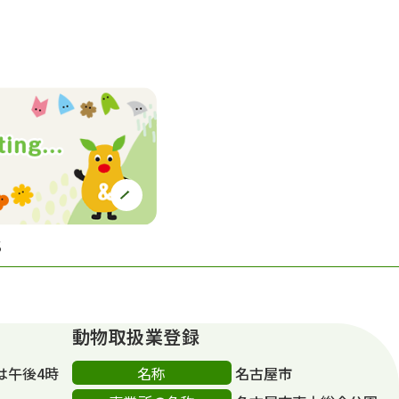
S
動物取扱業登録
名称
は午後4時
名古屋市