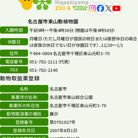
平和公園
15
森のとこやさん
121
名古屋市東山動植物園
再生
132
入園時間
午前9時～午後4時30分（閉園は午後4時50分）
月曜日（ただし月曜日が国民の祝日または振替休日の場合
再生フォーラム
14
休園日
は直後の休日でない日が休園日です）、12/29～1/1
住所
80周年
〒464-0804 名古屋市千種区東山元町3-70
36
電話番号
052-782-2111（代表）
その他
406
FAX
052-782-2140
動物取扱業登録
その他イベント
10
名称
名古屋市
スカイタワー
3
事業所の名称
名古屋市東山総合公園
事業所の所在地
名古屋市千種区東山元町3-70
年末年始のイベント
5
動物取扱業の種別
展示
秋まつり
10
登録番号
第0701027号
登録年月日
2007年6月1日