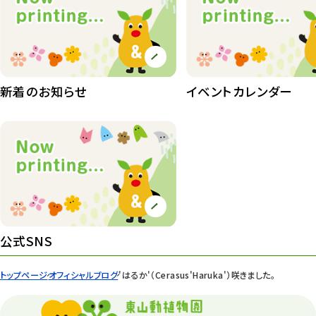
植物園長の庭
177
植物園 その他
423
桜情報
83
新着のお知らせ
イベントカレンダー
紅葉情報
52
ズーボ
68
イベント
439
園内の様子
168
環境教育
44
公式SNS
遊園地
6
トップページ
オフィシャルブログ
'はるか'（Cerasus'Haruka'）咲きました。
タワー
56