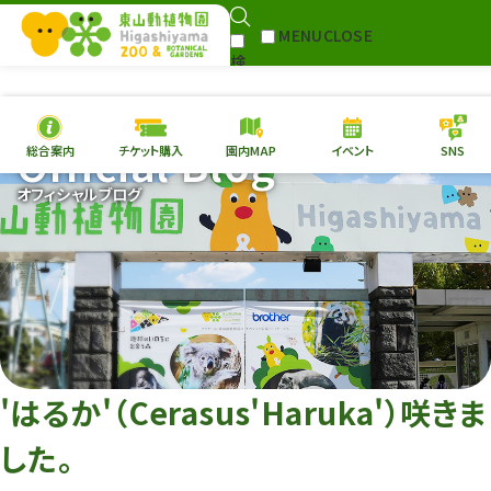
MENU
CLOSE
検
Select Language
▼
索
Official Blog
総合案内
チケット購入
園内MAP
イベント
SNS
本日の
開園情報
チケ
オフィシャルブログ
園内MAP
イベント
総合案内
動物園
植物園
東山動植物園
再生プラン
への支援
'はるか'（Cerasus'Haruka'）咲きま
環境教育
した。
サイトマップ
Follow me