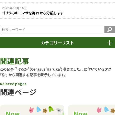
2026年08月04日
ゴリラのキヨマサを群れから分離します
カテゴリーリスト
春まつり
9
関連記事
動物園
1639
この記事「'はるか'（Cerasus'Haruka'）咲きました。」に付いているタグ
「桜」
から関連する記事を表示しています。
動物園長のZooコラム
172
Related pages
動物園その他
117
関連ページ
植物園
510
植物たち
407