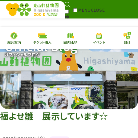
MENU
CLOSE
検
Select Language
▼
索
Official Blog
総合案内
チケット購入
園内MAP
イベント
SNS
本日の
開園情報
チケ
オフィシャルブログ
園内MAP
イベント
総合案内
動物園
植物園
東山動植物園
再生プラン
への支援
福よせ雛 展示しています☆
環境教育
サイトマップ
Follow me