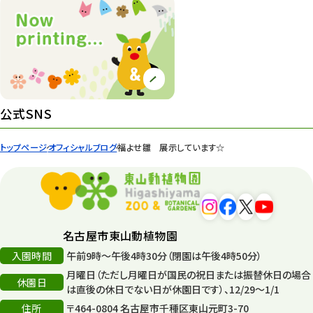
桜情報
83
紅葉情報
52
ズーボ
68
イベント
439
公式SNS
園内の様子
168
トップページ
オフィシャルブログ
福よせ雛 展示しています☆
環境教育
44
遊園地
6
タワー
56
名古屋市東山動植物園
入園時間
午前9時～午後4時30分（閉園は午後4時50分）
平和公園
15
月曜日（ただし月曜日が国民の祝日または振替休日の場合
休園日
森のとこやさん
は直後の休日でない日が休園日です）、12/29～1/1
121
住所
〒464-0804 名古屋市千種区東山元町3-70