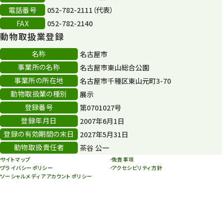
再生
132
電話番号
052-782-2111（代表）
FAX
052-782-2140
再生フォーラム
14
動物取扱業登録
80周年
36
名称
名古屋市
事業所の名称
名古屋市東山総合公園
その他
406
事業所の所在地
名古屋市千種区東山元町3-70
その他イベント
10
動物取扱業の種別
展示
登録番号
第0701027号
スカイタワー
3
登録年月日
2007年6月1日
年末年始のイベント
5
登録の有効期間の末日
2027年5月31日
動物取扱責任者
茶谷 公一
秋まつり
10
サイトマップ
免責事項
プライバシーポリシー
アクセシビリティ方針
ソーシャルメディアアカウントポリシー