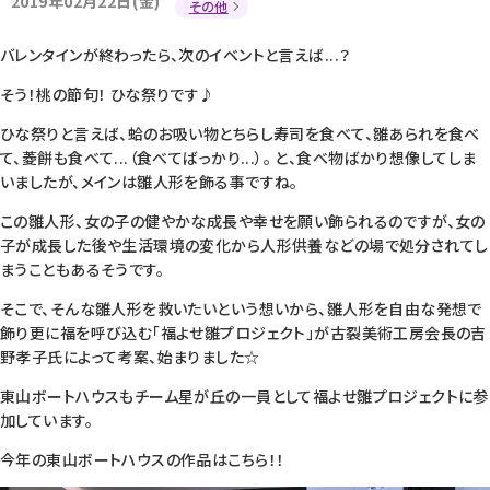
2019年02月22日(金)
その他
バレンタインが終わったら、次のイベントと言えば...？
そう！桃の節句！ ひな祭りです♪
ひな祭りと言えば、蛤のお吸い物とちらし寿司を食べて、雛あられを食べ
て、菱餅も食べて...（食べてばっかり...）。 と、食べ物ばかり想像してしま
いましたが、メインは雛人形を飾る事ですね。
この雛人形、女の子の健やかな成長や幸せを願い飾られるのですが、女の
子が成長した後や生活環境の変化から人形供養などの場で処分されてし
まうこともあるそうです。
そこで、そんな雛人形を救いたいという想いから、雛人形を自由な発想で
飾り更に福を呼び込む「福よせ雛プロジェクト」が古裂美術工房会長の吉
野孝子氏によって考案、始まりました☆
東山ボートハウスもチーム星が丘の一員として福よせ雛プロジェクトに参
加しています。
今年の東山ボートハウスの作品はこちら！！