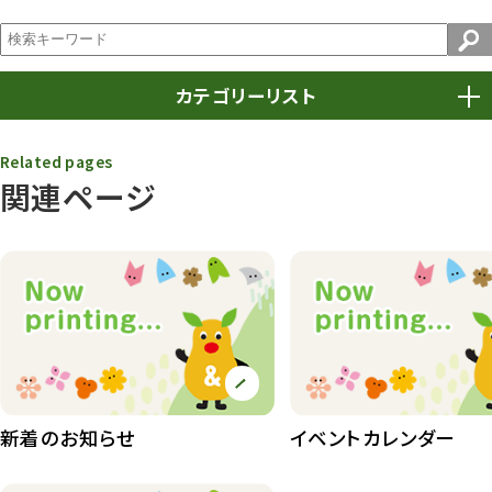
カテゴリーリスト
春まつり
9
Related pages
関連ページ
動物園
1639
動物園長のZooコラム
172
動物園その他
117
植物園
510
植物たち
407
植物園長の庭
177
新着のお知らせ
イベントカレンダー
植物園 その他
423