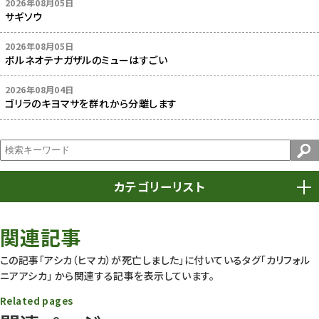
2026年08月05日
サギソウ
2026年08月05日
ボルネオテナガザルのミューはすごい
2026年08月04日
ゴリラのキヨマサを群れから分離します
カテゴリーリスト
春まつり
9
関連記事
動物園
1639
この記事「アシカ（ヒマカ）が死亡しました」に付いているタグ
「カリフォル
ニアアシカ」
から関連する記事を表示しています。
動物園長のZooコラム
172
Related pages
動物園その他
117