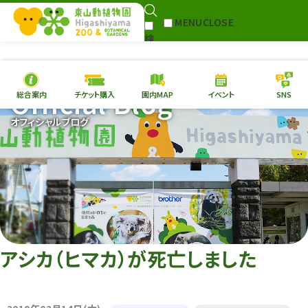
MENU
CLOSE
検
Select Language
▼
索
Official Blog
総合案内
チケット購入
園内MAP
イベント
SNS
本日の
開園情報
チケ
オフィシャルブログ
園内MAP
イベント
総合案内
動物園
植物園
東山動植物園
再生プラン
への支援
アシカ（ヒマカ）が死亡しました
環境教育
サイトマップ
Follow me