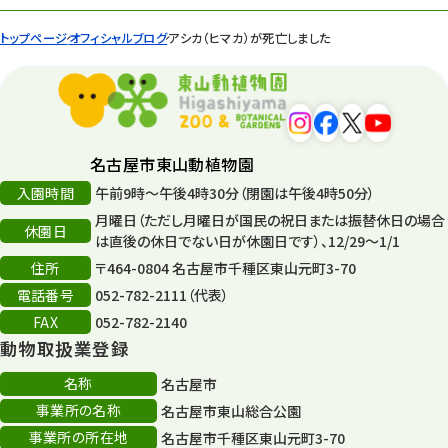
遊園地
6
トップページ
オフィシャルブログ
アシカ（ヒマカ）が死亡しました
タワー
56
平和公園
15
森のとこやさん
121
名古屋市東山動植物園
再生
132
入園時間
午前9時～午後4時30分（閉園は午後4時50分）
月曜日（ただし月曜日が国民の祝日または振替休日の場合
再生フォーラム
14
休園日
は直後の休日でない日が休園日です）、12/29～1/1
住所
80周年
〒464-0804 名古屋市千種区東山元町3-70
36
電話番号
052-782-2111（代表）
その他
406
FAX
052-782-2140
動物取扱業登録
その他イベント
10
名称
名古屋市
スカイタワー
3
事業所の名称
名古屋市東山総合公園
事業所の所在地
名古屋市千種区東山元町3-70
年末年始のイベント
5