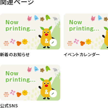
関連ページ
植物園
510
植物たち
407
植物園長の庭
177
植物園 その他
423
桜情報
83
新着のお知らせ
イベントカレンダー
紅葉情報
52
ズーボ
68
イベント
439
園内の様子
168
環境教育
44
公式SNS