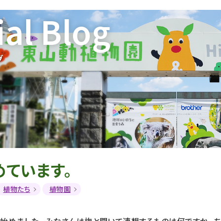
ial Blog
グ
ています。
植物たち
植物園