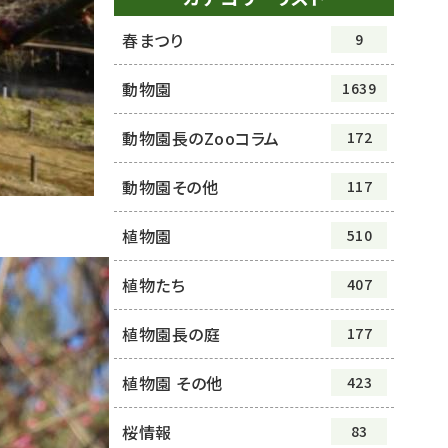
春まつり
9
動物園
1639
動物園長のZooコラム
172
動物園その他
117
植物園
510
植物たち
407
植物園長の庭
177
植物園 その他
423
桜情報
83