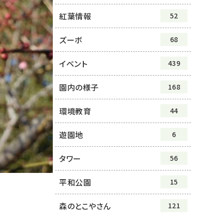
紅葉情報
52
ズーボ
68
イベント
439
園内の様子
168
環境教育
44
遊園地
6
タワー
56
平和公園
15
森のとこやさん
121