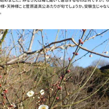
始めました。 みなさんは梅と聞いて連想するものは何ですか。 
神様・天神様こと菅原道真公あたりが旬でしょうか。受験生じゃな
。
。