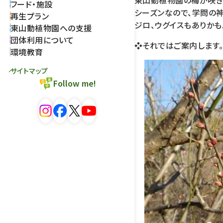
東山動植物園の梅が咲き
フード・施設
シーズンなので、学問の
再生プラン
ジロ、ウグイスもありかも
東山動植物園への支援
団体利用について
❖それではご案内します
環境教育
サイトマップ
Follow me!