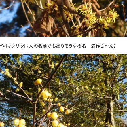
満作（マンサク）：人の名前でもありそうな樹名 満作さ～ん】