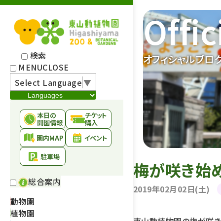
Offic
検索
オフィシャルブロ
MENU
CLOSE
Select Language
▼
本日の
チケット
開園情報
購入
園内MAP
イベント
駐車場
梅が咲き始め
総合案内
2019年02月02日(土)
動物園
植物園