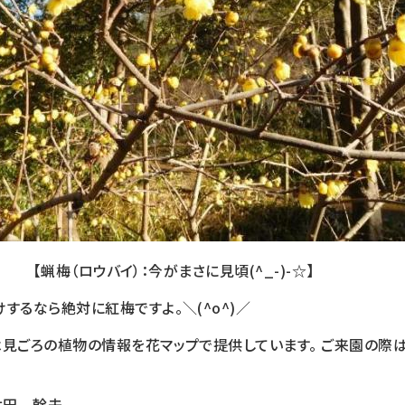
【蝋梅（ロウバイ）：今がまさに見頃(^_-)-☆】
するなら絶対に紅梅ですよ。＼(^o^)／
は見ごろの植物の情報を花マップで提供しています。 ご来園の際
太田 幹夫