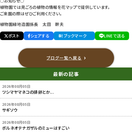
○お知らせ○
植物園では見ごろの植物の情報を花マップで提供しています。
ご来園の際はぜひご利用ください。
植物園緑地造園係長 太田 幹夫
ポスト
シェアする
ブックマーク
LINEで送る
ブログ一覧へ戻る
最新の記事
2026年08月05日
ツシマヤマネコの排卵とか...
2026年08月05日
サギソウ
2026年08月05日
ボルネオテナガザルのミューはすごい