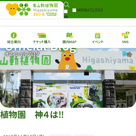
MENU
CLOSE
検
Select Language
▼
索
Official Blog
総合案内
チケット購入
園内MAP
イベント
SNS
本日の
開園情報
チケ
オフィシャルブログ
園内MAP
イベント
総合案内
動物園
植物園
東山動植物園
再生プラン
への支援
植物園 神４は‼
環境教育
サイトマップ
Follow me