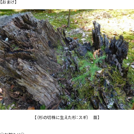
【おまけ】
【（杉の切株に生えた杉：スギ） 苗】