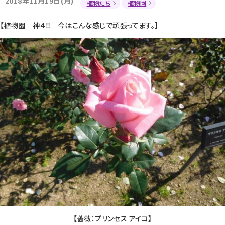
2018年11月19日(月)
植物たち
植物園
【植物園 神４‼ 今はこんな感じで頑張ってます。】
【薔薇：プリンセス アイコ】