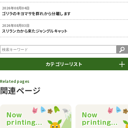
2026年08月04日
ゴリラのキヨマサを群れから分離します
2026年08月03日
スリランカから来たジャングルキャット
カテゴリーリスト
春まつり
9
Related pages
関連ページ
動物園
1638
動物園長のZooコラム
172
動物園その他
117
植物園
510