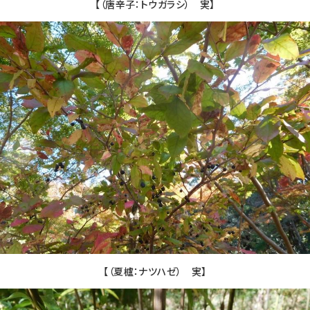
【（唐辛子：トウガラシ） 実】
【（夏櫨：ナツハゼ） 実】