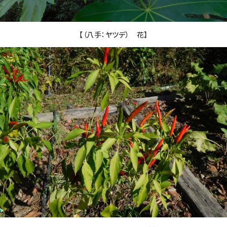
【（八手：ヤツデ） 花】