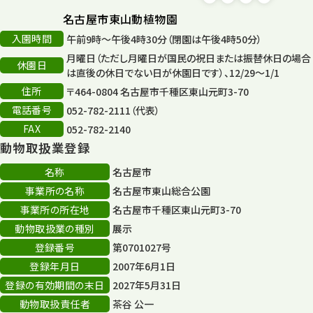
タワー
56
名古屋市東山動植物園
入園時間
午前9時～午後4時30分（閉園は午後4時50分）
平和公園
15
月曜日（ただし月曜日が国民の祝日または振替休日の場合
休園日
森のとこやさん
は直後の休日でない日が休園日です）、12/29～1/1
121
住所
〒464-0804 名古屋市千種区東山元町3-70
再生
132
電話番号
052-782-2111（代表）
FAX
052-782-2140
再生フォーラム
14
動物取扱業登録
80周年
36
名称
名古屋市
事業所の名称
名古屋市東山総合公園
その他
406
事業所の所在地
名古屋市千種区東山元町3-70
その他イベント
10
動物取扱業の種別
展示
登録番号
第0701027号
スカイタワー
3
登録年月日
2007年6月1日
年末年始のイベント
5
登録の有効期間の末日
2027年5月31日
動物取扱責任者
茶谷 公一
秋まつり
10