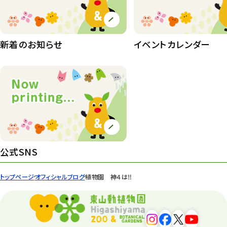
植物たち
407
植物園長の庭
177
新着のお知らせ
イベントカレンダー
植物園 その他
423
桜情報
83
紅葉情報
52
ズーボ
68
イベント
439
公式SNS
園内の様子
168
トップページ
オフィシャルブログ
植物園 神４は‼
環境教育
44
遊園地
6