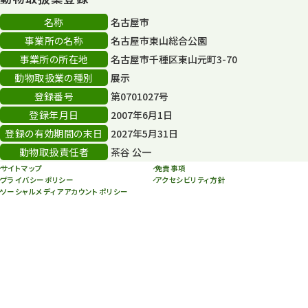
80周年
36
名称
名古屋市
事業所の名称
名古屋市東山総合公園
その他
406
事業所の所在地
名古屋市千種区東山元町3-70
その他イベント
10
動物取扱業の種別
展示
登録番号
第0701027号
スカイタワー
3
登録年月日
2007年6月1日
年末年始のイベント
5
登録の有効期間の末日
2027年5月31日
動物取扱責任者
茶谷 公一
秋まつり
10
サイトマップ
免責事項
プライバシーポリシー
アクセシビリティ方針
ソーシャルメディアアカウントポリシー