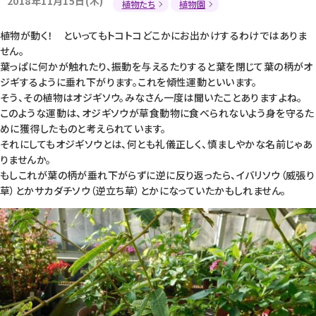
2018年11月15日(木)
植物たち
植物園
植物が動く！ といってもトコトコどこかにお出かけするわけではありま
せん。
葉っぱに何かが触れたり、振動を与えるたりすると葉を閉じて葉の柄がオ
ジギするように垂れ下がります。これを傾性運動といいます。
そう、その植物はオジギソウ。みなさん一度は聞いたことありますよね。
このような運動は、オジギソウが草食動物に食べられないよう身を守るた
めに獲得したものと考えられています。
それにしてもオジギソウとは、何とも礼儀正しく、慎ましやかな名前じゃあ
りませんか。
もしこれが葉の柄が垂れ下がらずに逆に反り返ったら、イバリソウ（威張り
草）とかサカダチソウ（逆立ち草）とかになっていたかもしれません。