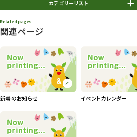
カテゴリーリスト
春まつり
9
Related pages
関連ページ
動物園
1639
動物園長のZooコラム
172
動物園その他
117
植物園
510
植物たち
407
植物園長の庭
177
新着のお知らせ
イベントカレンダー
植物園 その他
423
桜情報
83
紅葉情報
52