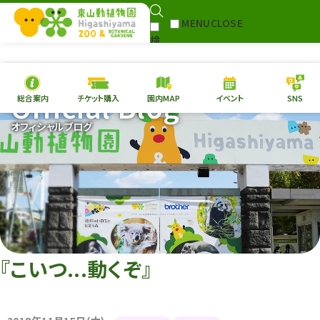
MENU
CLOSE
検
Select Language
▼
索
Official Blog
総合案内
チケット購入
園内MAP
イベント
SNS
本日の
開園情報
チケ
オフィシャルブログ
園内MAP
イベント
総合案内
動物園
植物園
東山動植物園
再生プラン
への支援
『こいつ...動くぞ』
環境教育
サイトマップ
Follow me