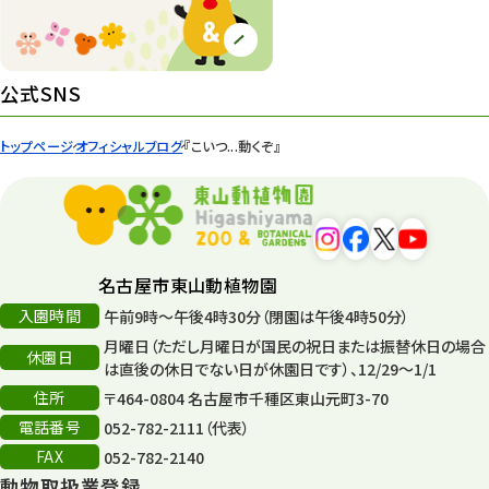
ズーボ
68
イベント
439
公式SNS
園内の様子
168
トップページ
オフィシャルブログ
『こいつ...動くぞ』
環境教育
44
遊園地
6
タワー
56
名古屋市東山動植物園
入園時間
午前9時～午後4時30分（閉園は午後4時50分）
平和公園
15
月曜日（ただし月曜日が国民の祝日または振替休日の場合
休園日
森のとこやさん
は直後の休日でない日が休園日です）、12/29～1/1
121
住所
〒464-0804 名古屋市千種区東山元町3-70
再生
132
電話番号
052-782-2111（代表）
FAX
052-782-2140
再生フォーラム
14
動物取扱業登録