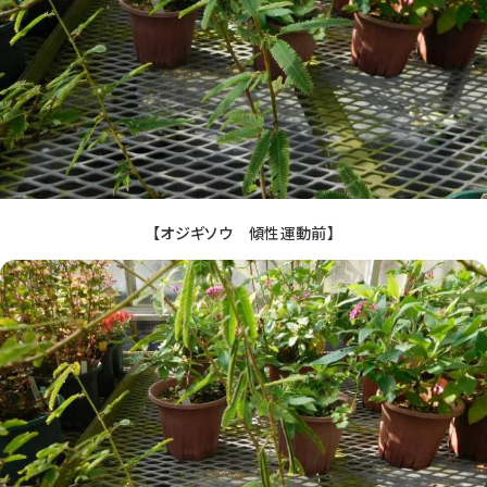
【オジギソウ 傾性運動前】