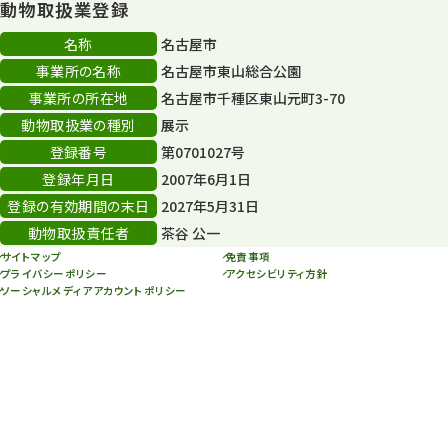
動物取扱業登録
80周年
36
名称
名古屋市
その他
406
事業所の名称
名古屋市東山総合公園
その他イベント
事業所の所在地
名古屋市千種区東山元町3-70
10
動物取扱業の種別
展示
スカイタワー
3
登録番号
第0701027号
登録年月日
2007年6月1日
年末年始のイベント
5
登録の有効期間の末日
2027年5月31日
秋まつり
10
動物取扱責任者
茶谷 公一
サイトマップ
免責事項
プライバシーポリシー
アクセシビリティ方針
ソーシャルメディアアカウントポリシー