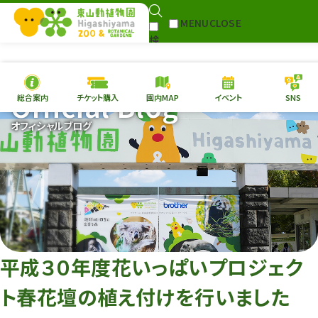
MENU
CLOSE
検
Select Language
▼
索
Official Blog
総合案内
チケット購入
園内MAP
イベント
SNS
本日の
開園情報
チケ
オフィシャルブログ
園内MAP
イベント
総合案内
動物園
植物園
東山動植物園
再生プラン
への支援
平成３０年度花いっぱいプロジェク
環境教育
ト春花壇の植え付けを行いました
サイトマップ
Follow me