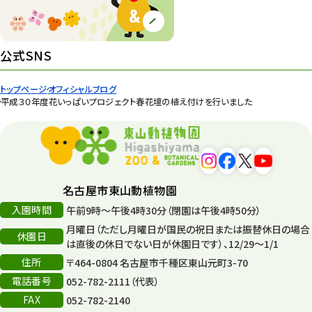
ズーボ
68
イベント
439
公式SNS
園内の様子
168
トップページ
オフィシャルブログ
平成３０年度花いっぱいプロジェクト春花壇の植え付けを行いました
環境教育
44
遊園地
6
タワー
56
名古屋市東山動植物園
平和公園
15
入園時間
午前9時～午後4時30分（閉園は午後4時50分）
月曜日（ただし月曜日が国民の祝日または振替休日の場合
森のとこやさん
121
休園日
は直後の休日でない日が休園日です）、12/29～1/1
再生
132
住所
〒464-0804 名古屋市千種区東山元町3-70
電話番号
052-782-2111（代表）
再生フォーラム
14
FAX
052-782-2140