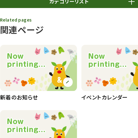
カテゴリーリスト
春まつり
9
Related pages
関連ページ
動物園
1639
動物園長のZooコラム
172
動物園その他
117
植物園
510
植物たち
407
植物園長の庭
177
新着のお知らせ
イベントカレンダー
植物園 その他
423
桜情報
83
紅葉情報
52