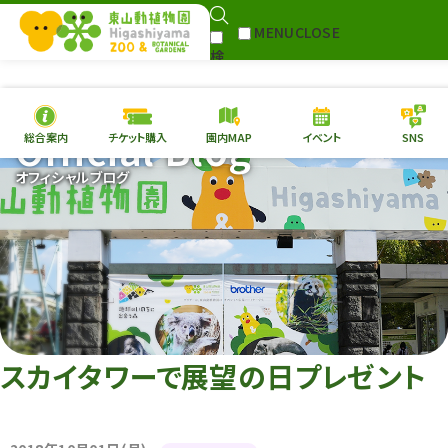
MENU
CLOSE
検
Select Language
▼
索
Official Blog
総合案内
チケット購入
園内MAP
イベント
SNS
本日の
開園情報
チケ
オフィシャルブログ
園内MAP
イベント
総合案内
動物園
植物園
東山動植物園
再生プラン
への支援
スカイタワーで展望の日プレゼント
環境教育
サイトマップ
Follow me