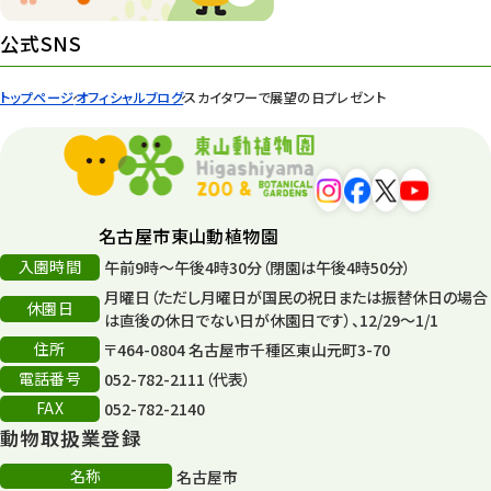
イベント
439
公式SNS
園内の様子
168
トップページ
オフィシャルブログ
スカイタワーで展望の日プレゼント
環境教育
44
遊園地
6
タワー
56
名古屋市東山動植物園
入園時間
午前9時～午後4時30分（閉園は午後4時50分）
平和公園
15
月曜日（ただし月曜日が国民の祝日または振替休日の場合
休園日
森のとこやさん
は直後の休日でない日が休園日です）、12/29～1/1
121
住所
〒464-0804 名古屋市千種区東山元町3-70
再生
132
電話番号
052-782-2111（代表）
FAX
052-782-2140
再生フォーラム
14
動物取扱業登録
80周年
36
名称
名古屋市