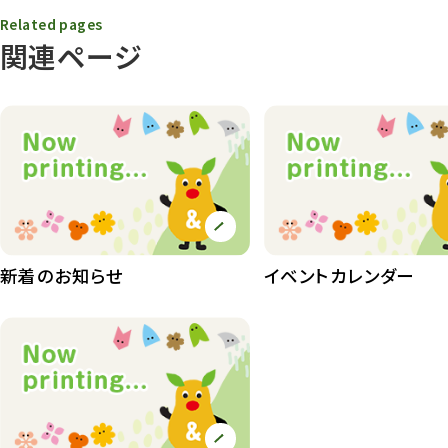
春まつり
9
Related pages
関連ページ
動物園
1640
動物園長のZooコラム
172
動物園その他
117
植物園
510
植物たち
407
植物園長の庭
177
新着のお知らせ
イベントカレンダー
植物園 その他
423
桜情報
83
紅葉情報
52
ズーボ
68