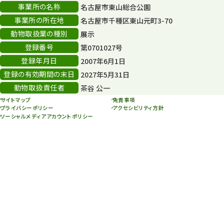
事業所の名称
名古屋市東山総合公園
その他
406
事業所の所在地
名古屋市千種区東山元町3-70
その他イベント
10
動物取扱業の種別
展示
登録番号
第0701027号
スカイタワー
3
登録年月日
2007年6月1日
年末年始のイベント
5
登録の有効期間の末日
2027年5月31日
動物取扱責任者
茶谷 公一
秋まつり
10
サイトマップ
免責事項
プライバシーポリシー
アクセシビリティ方針
ソーシャルメディアアカウントポリシー