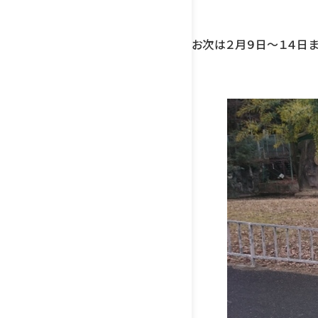
お次は２月９日〜１４日ま