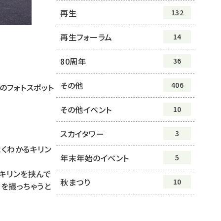
再生
132
再生フォーラム
14
80周年
36
その他
406
のフォトスポット
その他イベント
10
スカイタワー
3
くわかるキリン
年末年始のイベント
5
、キリンを挟んで
秋まつり
10
を撮っちゃうと