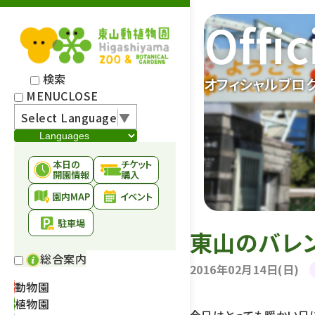
Offic
検索
オフィシャルブロ
MENU
CLOSE
Select Language
▼
本日の
チケット
開園情報
購入
園内MAP
イベント
駐車場
東山のバレ
総合案内
2016年02月14日(日)
動物園
植物園