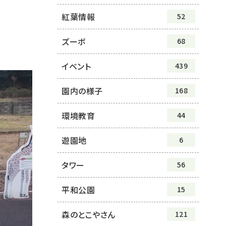
紅葉情報
52
ズーボ
68
イベント
439
園内の様子
168
環境教育
44
遊園地
6
タワー
56
平和公園
15
森のとこやさん
121