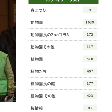
春まつり
9
動物園
1639
動物園長のZooコラム
172
動物園その他
117
植物園
510
植物たち
407
植物園長の庭
177
植物園 その他
423
桜情報
83