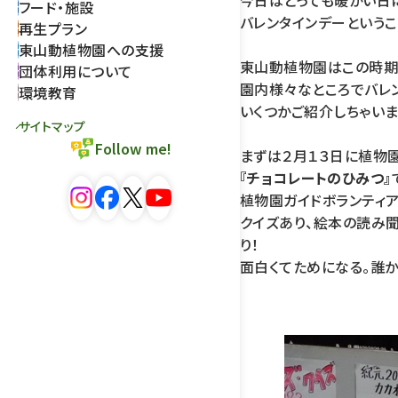
今日はとっても暖かい日
フード・施設
バレンタインデーという
再生プラン
東山動植物園への支援
東山動植物園はこの時期
団体利用について
園内様々なところでバレ
環境教育
いくつかご紹介しちゃいま
サイトマップ
Follow me!
まずは２月１３日に植物
『チョコレートのひみつ』
植物園ガイドボランティ
クイズあり、絵本の読み聞
り！
面白くてためになる。誰