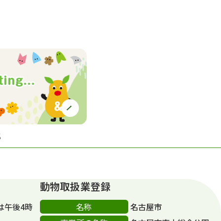
S
動物取扱業登録
名称
は午後4時
名古屋市