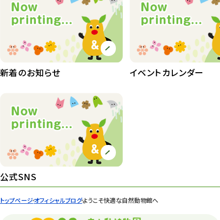
動物園その他
117
植物園
510
植物たち
407
植物園長の庭
177
新着のお知らせ
イベントカレンダー
植物園 その他
423
桜情報
83
紅葉情報
52
ズーボ
68
イベント
439
公式SNS
園内の様子
168
トップページ
オフィシャルブログ
ようこそ快適な自然動物館へ
環境教育
44