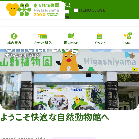
MENU
CLOSE
検
Select Language
▼
索
Official Blog
総合案内
チケット購入
園内MAP
イベント
SNS
本日の
開園情報
チケ
オフィシャルブログ
園内MAP
イベント
総合案内
動物園
植物園
東山動植物園
再生プラン
への支援
ようこそ快適な自然動物館へ
環境教育
サイトマップ
Follow me