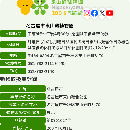
遊園地
6
タワー
56
名古屋市東山動植物園
入園時間
午前9時～午後4時30分（閉園は午後4時50分）
平和公園
15
月曜日（ただし月曜日が国民の祝日または振替休日の場合
休園日
森のとこやさん
は直後の休日でない日が休園日です）、12/29～1/1
121
住所
〒464-0804 名古屋市千種区東山元町3-70
再生
132
電話番号
052-782-2111（代表）
FAX
052-782-2140
再生フォーラム
14
動物取扱業登録
80周年
36
名称
名古屋市
事業所の名称
名古屋市東山総合公園
その他
406
事業所の所在地
名古屋市千種区東山元町3-70
その他イベント
10
動物取扱業の種別
展示
登録番号
第0701027号
スカイタワー
3
登録年月日
2007年6月1日