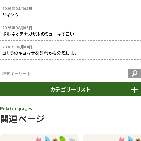
2026年08月05日
サギソウ
2026年08月05日
ボルネオテナガザルのミューはすごい
2026年08月04日
ゴリラのキヨマサを群れから分離します
カテゴリーリスト
春まつり
9
Related pages
関連ページ
動物園
1639
動物園長のZooコラム
172